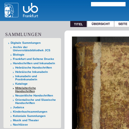
ÜBERSICHT
SEITE
TITEL
SAMMLUNGEN
Digitale Sammlungen
Archiv der
Universitätsbibliothek JCS
Biologie
Frankfurt und Seltene Drucke
Handschriften und Inkunabeln
Hebräische Handschriften
Hebräische Inkunabeln
Inkunabeln und
Postinkunabeln
Kataloge
Mittelalterliche
Handschriften
Neuzeitliche Handschriften
Orientalische und Slawische
Handschriften
Judaica
Kinderbuchsammlungen
Koloniale Sammlungen
Musik und Theater
Nachlässe