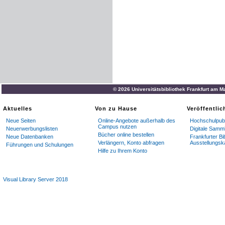
© 2026 Universitätsbibliothek Frankfurt am M
Aktuelles
Von zu Hause
Veröffentli
Neue Seiten
Online-Angebote außerhalb des
Hochschulpubl
Campus nutzen
Neuerwerbungslisten
Digitale Samm
Bücher online bestellen
Neue Datenbanken
Frankfurter Bi
Verlängern, Konto abfragen
Ausstellungsk
Führungen und Schulungen
Hilfe zu Ihrem Konto
Visual Library Server 2018