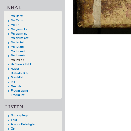
INHALT
Ms Barth
Ms Carm
Ms Ff
Ms germ fol
Ms germ qu
Ms germ oct
Ms lat fol
Ms lat qu
Ms lat oct
Ms Leonh
Ms Praed
Hs Senck Bibl
Ausst
Biblioth G Fr
Dombibl
Inc
Mus Hs
Fragm germ
Fragm lat
LISTEN
Neuzugänge
Titel
Autor / Beteiligte
Ort