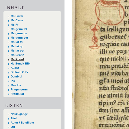
INHALT
Ms Barth
Ms Carm
Ms Ff
Ms germ fol
Ms germ qu
Ms germ oct
Ms lat fol
Ms lat qu
Ms lat oct
Ms Leonh
Ms Praed
Hs Senck Bibl
Ausst
Biblioth G Fr
Dombibl
Inc
Mus Hs
Fragm germ
Fragm lat
LISTEN
Neuzugänge
Titel
Autor / Beteiligte
Ort