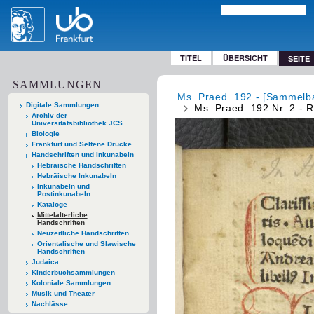
TITEL
ÜBERSICHT
SEITE
SAMMLUNGEN
Ms. Praed. 192 - [Sammelban
Digitale Sammlungen
Ms. Praed. 192 Nr. 2 - 
Archiv der
Universitätsbibliothek JCS
Biologie
Frankfurt und Seltene Drucke
Handschriften und Inkunabeln
Hebräische Handschriften
Hebräische Inkunabeln
Inkunabeln und
Postinkunabeln
Kataloge
Mittelalterliche
Handschriften
Neuzeitliche Handschriften
Orientalische und Slawische
Handschriften
Judaica
Kinderbuchsammlungen
Koloniale Sammlungen
Musik und Theater
Nachlässe