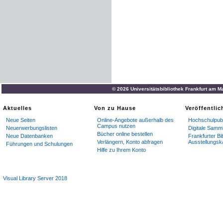
© 2026 Universitätsbibliothek Frankfurt am M
Aktuelles
Von zu Hause
Veröffentli
Neue Seiten
Online-Angebote außerhalb des
Hochschulpubl
Campus nutzen
Neuerwerbungslisten
Digitale Samm
Bücher online bestellen
Neue Datenbanken
Frankfurter Bi
Verlängern, Konto abfragen
Ausstellungsk
Führungen und Schulungen
Hilfe zu Ihrem Konto
Visual Library Server 2018