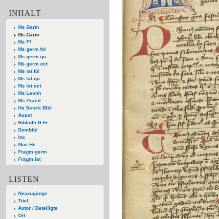
INHALT
Ms Barth
Ms Carm
Ms Ff
Ms germ fol
Ms germ qu
Ms germ oct
Ms lat fol
Ms lat qu
Ms lat oct
Ms Leonh
Ms Praed
Hs Senck Bibl
Ausst
Biblioth G Fr
Dombibl
Inc
Mus Hs
Fragm germ
Fragm lat
LISTEN
Neuzugänge
Titel
Autor / Beteiligte
Ort