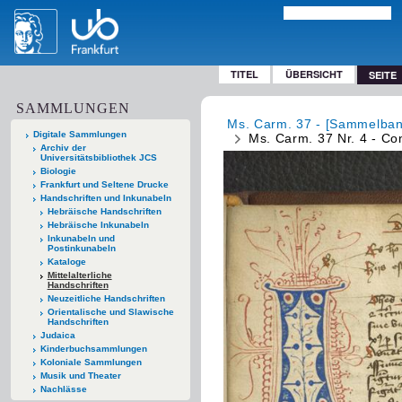
TITEL
ÜBERSICHT
SEITE
SAMMLUNGEN
Ms. Carm. 37 - [Sammelband
Digitale Sammlungen
Ms. Carm. 37 Nr. 4 - Con
Archiv der
Universitätsbibliothek JCS
Biologie
Frankfurt und Seltene Drucke
Handschriften und Inkunabeln
Hebräische Handschriften
Hebräische Inkunabeln
Inkunabeln und
Postinkunabeln
Kataloge
Mittelalterliche
Handschriften
Neuzeitliche Handschriften
Orientalische und Slawische
Handschriften
Judaica
Kinderbuchsammlungen
Koloniale Sammlungen
Musik und Theater
Nachlässe