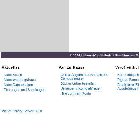
© 2026 Universitätsbibliothek Frankfurt am M
Aktuelles
Von zu Hause
Veröffentli
Neue Seiten
Online-Angebote außerhalb des
Hochschulpubl
Campus nutzen
Neuerwerbungslisten
Digitale Samm
Bücher online bestellen
Neue Datenbanken
Frankfurter Bi
Verlängern, Konto abfragen
Ausstellungsk
Führungen und Schulungen
Hilfe zu Ihrem Konto
Visual Library Server 2018