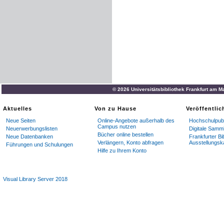
© 2026 Universitätsbibliothek Frankfurt am M
Aktuelles
Von zu Hause
Veröffentli
Neue Seiten
Online-Angebote außerhalb des
Hochschulpubl
Campus nutzen
Neuerwerbungslisten
Digitale Samm
Bücher online bestellen
Neue Datenbanken
Frankfurter Bi
Verlängern, Konto abfragen
Ausstellungsk
Führungen und Schulungen
Hilfe zu Ihrem Konto
Visual Library Server 2018