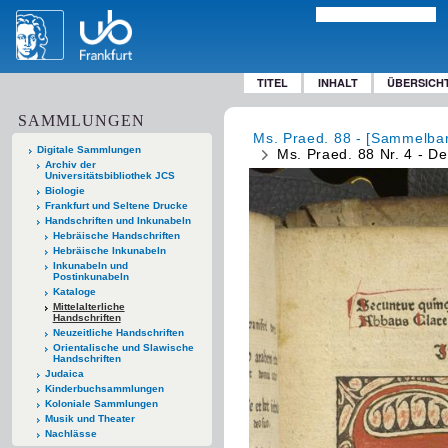
TITEL
INHALT
ÜBERSICH
SAMMLUNGEN
Ms. Praed. 88 - [Sammelban
Digitale Sammlungen
Ms. Praed. 88 Nr. 4 - D
Archiv der
Universitätsbibliothek JCS
Biologie
Frankfurt und Seltene Drucke
Handschriften und Inkunabeln
Hebräische Handschriften
Hebräische Inkunabeln
Inkunabeln und
Postinkunabeln
Kataloge
Mittelalterliche
Handschriften
Neuzeitliche Handschriften
Orientalische und Slawische
Handschriften
Judaica
Kinderbuchsammlungen
Koloniale Sammlungen
Musik und Theater
Nachlässe