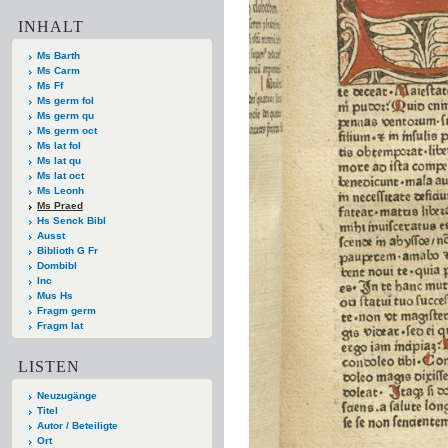
INHALT
Ms Barth
Ms Carm
Ms Ff
Ms germ fol
Ms germ qu
Ms germ oct
Ms lat fol
Ms lat qu
Ms lat oct
Ms Leonh
Ms Praed
Hs Senck Bibl
Ausst
Biblioth G Fr
Dombibl
Inc
Mus Hs
Fragm germ
Fragm lat
LISTEN
Neuzugänge
Titel
Autor / Beteiligte
Ort