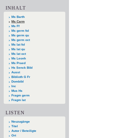
INHALT
Ms Barth
Ms Carm
Ms Ff
Ms germ fol
Ms germ qu
Ms germ oct
Ms lat fol
Ms lat qu
Ms lat oct
Ms Leonh
Ms Praed
Hs Senck Bibl
Ausst
Biblioth G Fr
Dombibl
Inc
Mus Hs
Fragm germ
Fragm lat
LISTEN
Neuzugänge
Titel
Autor / Beteiligte
Ort