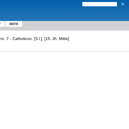
T
SEITE
7 - Catholicon. [S.l.], [15. Jh. Mitte]