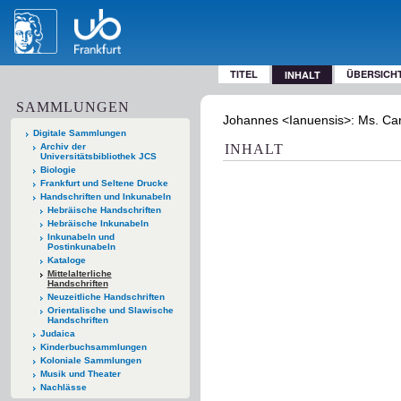
TITEL
ÜBERSICH
INHALT
SAMMLUNGEN
Johannes <Ianuensis>: Ms. Carm. 
Digitale Sammlungen
Archiv der
INHALT
Universitätsbibliothek JCS
Biologie
Frankfurt und Seltene Drucke
Handschriften und Inkunabeln
Hebräische Handschriften
Hebräische Inkunabeln
Inkunabeln und
Postinkunabeln
Kataloge
Mittelalterliche
Handschriften
Neuzeitliche Handschriften
Orientalische und Slawische
Handschriften
Judaica
Kinderbuchsammlungen
Koloniale Sammlungen
Musik und Theater
Nachlässe