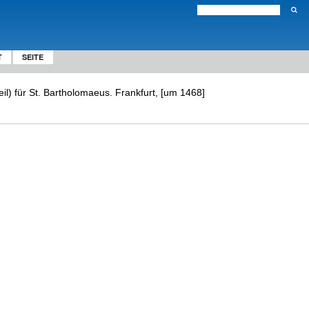
T
SEITE
eil) für St. Bartholomaeus. Frankfurt, [um 1468]