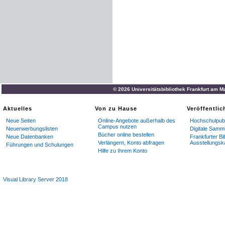
© 2026 Universitätsbibliothek Frankfurt am M
Aktuelles
Von zu Hause
Veröffentli
Neue Seiten
Online-Angebote außerhalb des
Hochschulpubl
Campus nutzen
Neuerwerbungslisten
Digitale Samm
Bücher online bestellen
Neue Datenbanken
Frankfurter Bi
Verlängern, Konto abfragen
Ausstellungsk
Führungen und Schulungen
Hilfe zu Ihrem Konto
Visual Library Server 2018