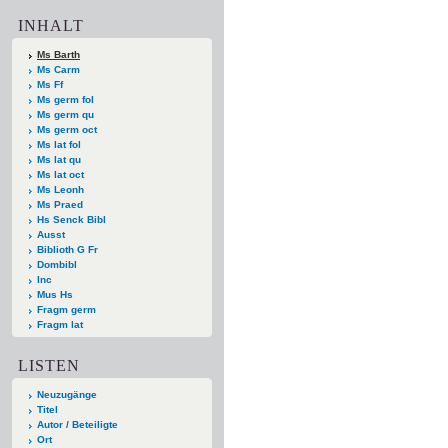
INHALT
Ms Barth
Ms Carm
Ms Ff
Ms germ fol
Ms germ qu
Ms germ oct
Ms lat fol
Ms lat qu
Ms lat oct
Ms Leonh
Ms Praed
Hs Senck Bibl
Ausst
Biblioth G Fr
Dombibl
Inc
Mus Hs
Fragm germ
Fragm lat
LISTEN
Neuzugänge
Titel
Autor / Beteiligte
Ort