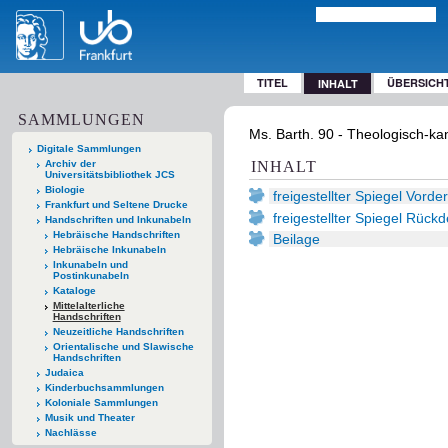
TITEL
ÜBERSICH
INHALT
SAMMLUNGEN
Ms. Barth. 90 - Theologisch-kano
Digitale Sammlungen
Archiv der
INHALT
Universitätsbibliothek JCS
Biologie
freigestellter Spiegel Vorde
Frankfurt und Seltene Drucke
freigestellter Spiegel Rückd
Handschriften und Inkunabeln
Hebräische Handschriften
Beilage
Hebräische Inkunabeln
Inkunabeln und
Postinkunabeln
Kataloge
Mittelalterliche
Handschriften
Neuzeitliche Handschriften
Orientalische und Slawische
Handschriften
Judaica
Kinderbuchsammlungen
Koloniale Sammlungen
Musik und Theater
Nachlässe