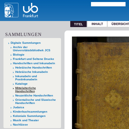
INHALT
ÜBERSICH
TITEL
SAMMLUNGEN
Digitale Sammlungen
Archiv der
Universitätsbibliothek JCS
Biologie
Frankfurt und Seltene Drucke
Handschriften und Inkunabeln
Hebräische Handschriften
Hebräische Inkunabeln
Inkunabeln und
Postinkunabeln
Kataloge
Mittelalterliche
Handschriften
Neuzeitliche Handschriften
Orientalische und Slawische
Handschriften
Judaica
Kinderbuchsammlungen
Koloniale Sammlungen
Musik und Theater
Nachlässe