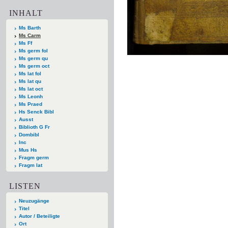
INHALT
Ms Barth
Ms Carm
Ms Ff
Ms germ fol
Ms germ qu
Ms germ oct
Ms lat fol
Ms lat qu
Ms lat oct
Ms Leonh
Ms Praed
Hs Senck Bibl
Ausst
Biblioth G Fr
Dombibl
Inc
Mus Hs
Fragm germ
Fragm lat
LISTEN
Neuzugänge
Titel
Autor / Beteiligte
Ort