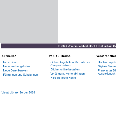
© 2026 Universitätsbibliothek Frankfurt am M
Aktuelles
Von zu Hause
Veröffentli
Neue Seiten
Online-Angebote außerhalb des
Hochschulpubl
Campus nutzen
Neuerwerbungslisten
Digitale Samm
Bücher online bestellen
Neue Datenbanken
Frankfurter Bi
Verlängern, Konto abfragen
Ausstellungsk
Führungen und Schulungen
Hilfe zu Ihrem Konto
Visual Library Server 2018