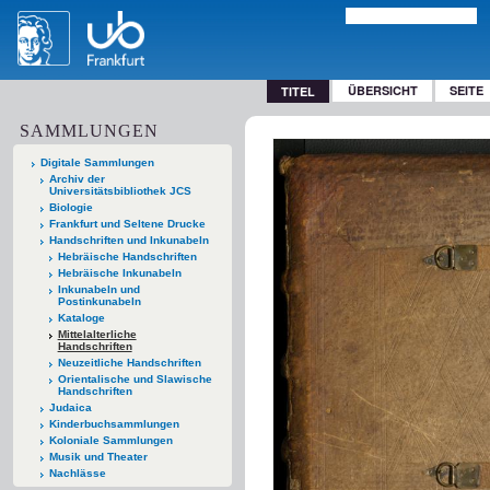
ÜBERSICHT
SEITE
TITEL
SAMMLUNGEN
Digitale Sammlungen
Archiv der
Universitätsbibliothek JCS
Biologie
Frankfurt und Seltene Drucke
Handschriften und Inkunabeln
Hebräische Handschriften
Hebräische Inkunabeln
Inkunabeln und
Postinkunabeln
Kataloge
Mittelalterliche
Handschriften
Neuzeitliche Handschriften
Orientalische und Slawische
Handschriften
Judaica
Kinderbuchsammlungen
Koloniale Sammlungen
Musik und Theater
Nachlässe