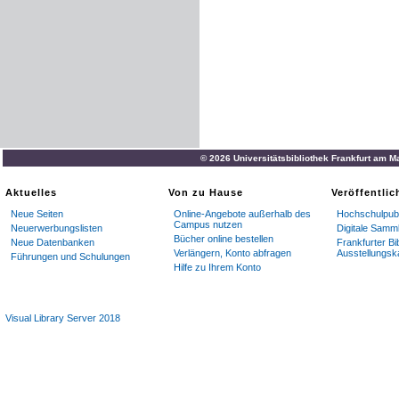
© 2026 Universitätsbibliothek Frankfurt am M
Aktuelles
Von zu Hause
Veröffentli
Neue Seiten
Online-Angebote außerhalb des
Hochschulpubl
Campus nutzen
Neuerwerbungslisten
Digitale Samm
Bücher online bestellen
Neue Datenbanken
Frankfurter Bi
Verlängern, Konto abfragen
Ausstellungsk
Führungen und Schulungen
Hilfe zu Ihrem Konto
Visual Library Server 2018