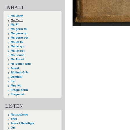
INHALT
Ms Barth
Ms Carm
Ms Ff
Ms germ fol
Ms germ qu
Ms germ oct
Ms lat fol
Ms lat qu
Ms lat oct
Ms Leonh
Ms Praed
Hs Senck Bibl
Ausst
Biblioth G Fr
Dombibl
Inc
Mus Hs
Fragm germ
Fragm lat
LISTEN
Neuzugänge
Titel
Autor / Beteiligte
Ort