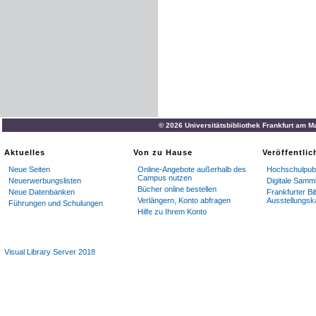
© 2026 Universitätsbibliothek Frankfurt am M
Aktuelles
Von zu Hause
Veröffentli
Neue Seiten
Online-Angebote außerhalb des
Hochschulpubl
Campus nutzen
Neuerwerbungslisten
Digitale Samm
Bücher online bestellen
Neue Datenbanken
Frankfurter Bi
Verlängern, Konto abfragen
Ausstellungsk
Führungen und Schulungen
Hilfe zu Ihrem Konto
Visual Library Server 2018