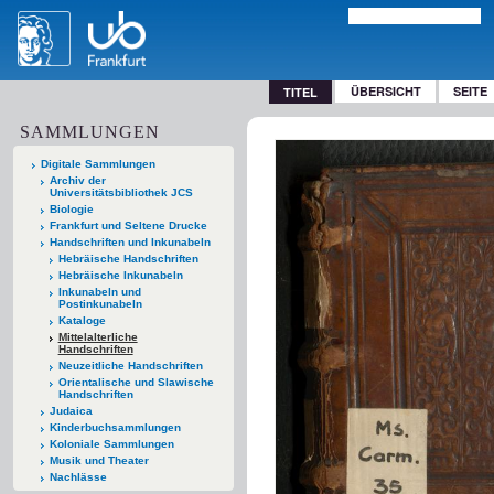
ÜBERSICHT
SEITE
TITEL
SAMMLUNGEN
Digitale Sammlungen
Archiv der
Universitätsbibliothek JCS
Biologie
Frankfurt und Seltene Drucke
Handschriften und Inkunabeln
Hebräische Handschriften
Hebräische Inkunabeln
Inkunabeln und
Postinkunabeln
Kataloge
Mittelalterliche
Handschriften
Neuzeitliche Handschriften
Orientalische und Slawische
Handschriften
Judaica
Kinderbuchsammlungen
Koloniale Sammlungen
Musik und Theater
Nachlässe