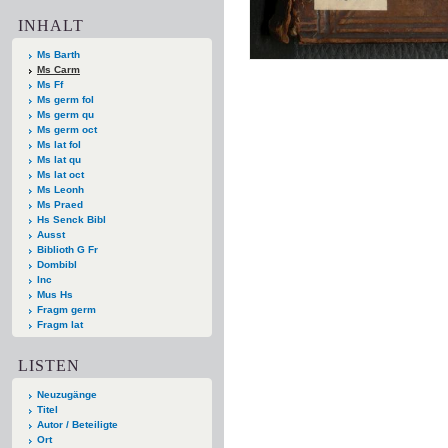
INHALT
Ms Barth
Ms Carm
Ms Ff
Ms germ fol
Ms germ qu
Ms germ oct
Ms lat fol
Ms lat qu
Ms lat oct
Ms Leonh
Ms Praed
Hs Senck Bibl
Ausst
Biblioth G Fr
Dombibl
Inc
Mus Hs
Fragm germ
Fragm lat
LISTEN
Neuzugänge
Titel
Autor / Beteiligte
Ort