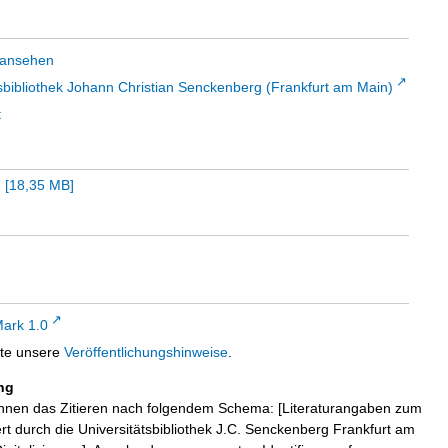
 ansehen
sbibliothek Johann Christian Senckenberg (Frankfurt am Main)
t
m
[
18,35 MB
]
ark 1.0
tte unsere
Veröffentlichungshinweise
.
ng
hnen das Zitieren nach folgendem Schema: [Literaturangaben zum
iert durch die Universitätsbibliothek J.C. Senckenberg Frankfurt am