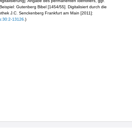
igitalisierung]: Angabe des permanenten Identifiers, ggf.
eispiel: Gutenberg Bibel [1454/55]. Digitalisiert durch die
liothek J.C. Senckenberg Frankfurt am Main [2011]:
s:30:2-13126
.)