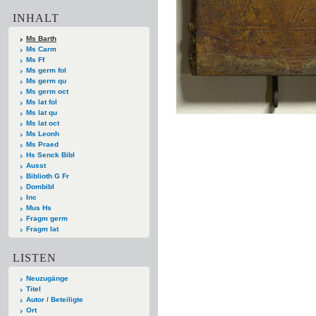
INHALT
Ms Barth
Ms Carm
Ms Ff
Ms germ fol
Ms germ qu
Ms germ oct
Ms lat fol
Ms lat qu
Ms lat oct
Ms Leonh
Ms Praed
Hs Senck Bibl
Ausst
Biblioth G Fr
Dombibl
Inc
Mus Hs
Fragm germ
Fragm lat
LISTEN
Neuzugänge
Titel
Autor / Beteiligte
Ort