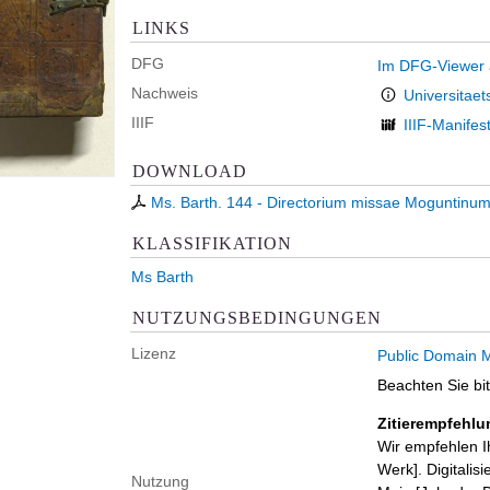
LINKS
DFG
Im DFG-Viewer
Nachweis
Universitaet
IIIF
IIIF-Manifes
DOWNLOAD
Ms. Barth. 144 - Directorium missae Moguntinu
KLASSIFIKATION
Ms Barth
NUTZUNGSBEDINGUNGEN
Lizenz
Public Domain M
Beachten Sie bi
Zitierempfehlu
Wir empfehlen I
Werk]. Digitalis
Nutzung