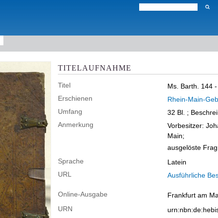
TITELAUFNAHME
Titel
Ms. Barth. 144 
Erschienen
Rhein-Main-Geb
Umfang
32 Bl. ; Beschre
Anmerkung
Vorbesitzer: Joh
Main;
ausgelöste Fragm
Sprache
Latein
URL
Ausführliche Be
Online-Ausgabe
Frankfurt am Mai
URN
urn:nbn:de:heb