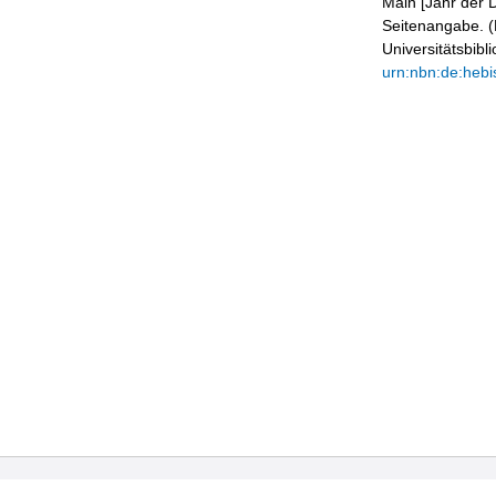
Main [Jahr der D
Seitenangabe. (B
Universitätsbib
urn:nbn:de:hebi