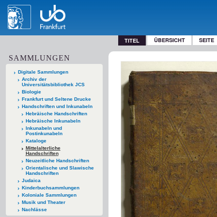
ÜBERSICHT
SEITE
TITEL
SAMMLUNGEN
Digitale Sammlungen
Archiv der
Universitätsbibliothek JCS
Biologie
Frankfurt und Seltene Drucke
Handschriften und Inkunabeln
Hebräische Handschriften
Hebräische Inkunabeln
Inkunabeln und
Postinkunabeln
Kataloge
Mittelalterliche
Handschriften
Neuzeitliche Handschriften
Orientalische und Slawische
Handschriften
Judaica
Kinderbuchsammlungen
Koloniale Sammlungen
Musik und Theater
Nachlässe