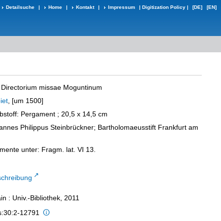
Detailsuche
|
Home
|
Kontakt
|
Impressum
|
Digitization Policy
|
[DE]
[EN]
- Directorium missae Moguntinum
iet
, [um 1500]
ibstoff: Pergament ; 20,5 x 14,5 cm
annes Philippus Steinbrückner; Bartholomaeusstift Frankfurt am
ente unter: Fragm. lat. VI 13.
schreibung
n : Univ.-Bibliothek, 2011
is:30:2-12791