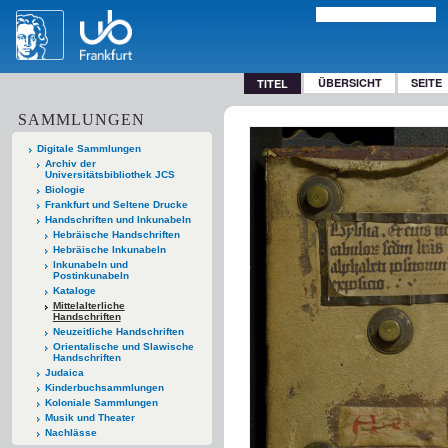
ÜBERSICHT
SEITE
TITEL
SAMMLUNGEN
Digitale Sammlungen
Archiv der
Universitätsbibliothek JCS
Biologie
Frankfurt und Seltene Drucke
Handschriften und Inkunabeln
Hebräische Handschriften
Hebräische Inkunabeln
Inkunabeln und
Postinkunabeln
Kataloge
Mittelalterliche
Handschriften
Neuzeitliche Handschriften
Orientalische und Slawische
Handschriften
Judaica
Kinderbuchsammlungen
Koloniale Sammlungen
Musik und Theater
Nachlässe