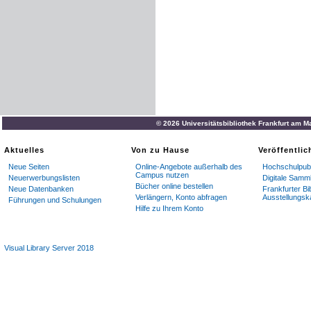
© 2026 Universitätsbibliothek Frankfurt am M
Aktuelles
Von zu Hause
Veröffentli
Neue Seiten
Online-Angebote außerhalb des
Hochschulpubl
Campus nutzen
Neuerwerbungslisten
Digitale Samm
Bücher online bestellen
Neue Datenbanken
Frankfurter Bi
Verlängern, Konto abfragen
Ausstellungsk
Führungen und Schulungen
Hilfe zu Ihrem Konto
Visual Library Server 2018