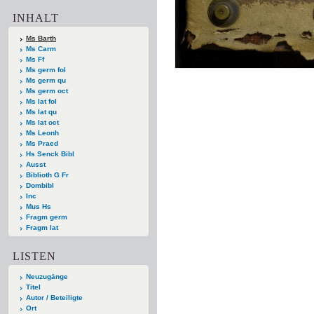
INHALT
Ms Barth
Ms Carm
Ms Ff
Ms germ fol
Ms germ qu
Ms germ oct
Ms lat fol
Ms lat qu
Ms lat oct
Ms Leonh
Ms Praed
Hs Senck Bibl
Ausst
Biblioth G Fr
Dombibl
Inc
Mus Hs
Fragm germ
Fragm lat
LISTEN
Neuzugänge
Titel
Autor / Beteiligte
Ort