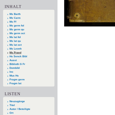
INHALT
Ms Barth
Ms Carm
Ms Ff
Ms germ fol
Ms germ qu
Ms germ oct
Ms lat fol
Ms lat qu
Ms lat oct
Ms Leonh
Ms Praed
Hs Senck Bibl
Ausst
Biblioth G Fr
Dombibl
Inc
Mus Hs
Fragm germ
Fragm lat
LISTEN
Neuzugänge
Titel
Autor / Beteiligte
Ort