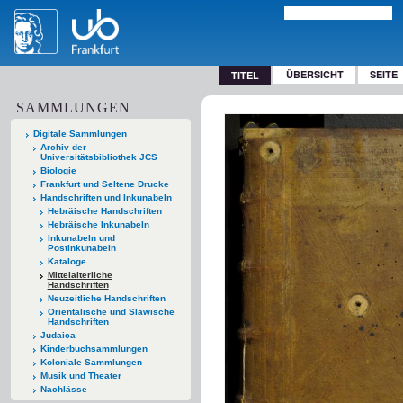
ÜBERSICHT
SEITE
TITEL
SAMMLUNGEN
Digitale Sammlungen
Archiv der
Universitätsbibliothek JCS
Biologie
Frankfurt und Seltene Drucke
Handschriften und Inkunabeln
Hebräische Handschriften
Hebräische Inkunabeln
Inkunabeln und
Postinkunabeln
Kataloge
Mittelalterliche
Handschriften
Neuzeitliche Handschriften
Orientalische und Slawische
Handschriften
Judaica
Kinderbuchsammlungen
Koloniale Sammlungen
Musik und Theater
Nachlässe