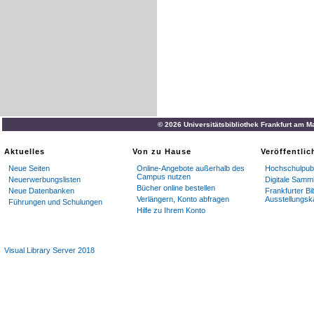
© 2026 Universitätsbibliothek Frankfurt am M
Aktuelles
Von zu Hause
Veröffentli
Neue Seiten
Online-Angebote außerhalb des
Hochschulpubl
Campus nutzen
Neuerwerbungslisten
Digitale Samm
Bücher online bestellen
Neue Datenbanken
Frankfurter Bi
Verlängern, Konto abfragen
Ausstellungsk
Führungen und Schulungen
Hilfe zu Ihrem Konto
Visual Library Server 2018