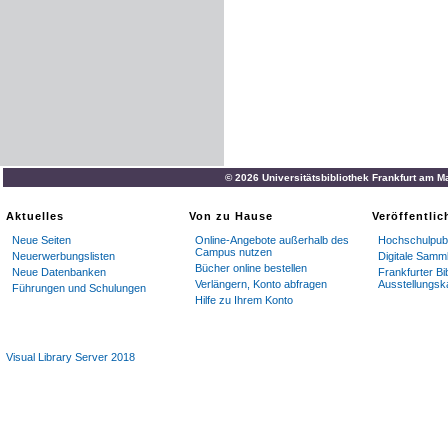
© 2026 Universitätsbibliothek Frankfurt am M
Aktuelles
Von zu Hause
Veröffentli
Neue Seiten
Online-Angebote außerhalb des
Hochschulpubl
Campus nutzen
Neuerwerbungslisten
Digitale Samm
Bücher online bestellen
Neue Datenbanken
Frankfurter Bi
Verlängern, Konto abfragen
Ausstellungsk
Führungen und Schulungen
Hilfe zu Ihrem Konto
Visual Library Server 2018