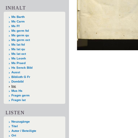
INHALT
Ms Barth
Ms Carm
Ms Ff
Ms germ fol
Ms germ qu
Ms germ oct
Ms lat fol
Ms lat qu
Ms lat oct
Ms Leonh
Ms Praed
Hs Senck Bibl
Ausst
Biblioth G Fr
Dombibl
Inc
Mus Hs
Fragm germ
Fragm lat
LISTEN
Neuzugänge
Titel
Autor / Beteiligte
Ort