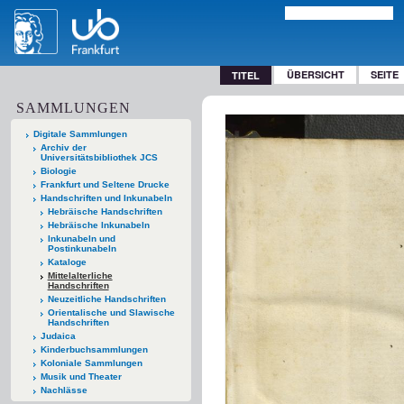
ÜBERSICHT
SEITE
TITEL
SAMMLUNGEN
Digitale Sammlungen
Archiv der
Universitätsbibliothek JCS
Biologie
Frankfurt und Seltene Drucke
Handschriften und Inkunabeln
Hebräische Handschriften
Hebräische Inkunabeln
Inkunabeln und
Postinkunabeln
Kataloge
Mittelalterliche
Handschriften
Neuzeitliche Handschriften
Orientalische und Slawische
Handschriften
Judaica
Kinderbuchsammlungen
Koloniale Sammlungen
Musik und Theater
Nachlässe