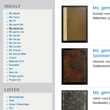
INHALT
Ms. germ
Konrad <von
Ms Barth
Ms Carm
Mittelrhein, 
Ms Ff
Ms germ fol
Ms germ qu
Ms germ oct
Ms lat fol
Ms lat qu
Ms lat oct
Ms Leonh
Ms. germ.
Ms Praed
Hs Senck Bibl
Sommerte
Ausst
Heinrich <vo
Biblioth G Fr
Dombibl
Süddeutschlan
Inc
Mus Hs
Fragm germ
Fragm lat
LISTEN
Ms. germ
Neuzugänge
Ulrich <von
Titel
Nordbaden, 
Autor / Beteiligte
Ort