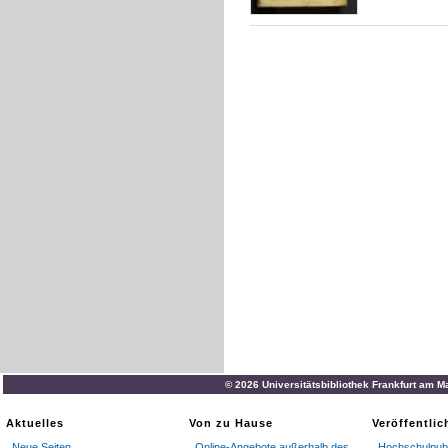
© 2026 Universitätsbibliothek Frankfurt am M
Aktuelles
Von zu Hause
Veröffentli
Neue Seiten
Online-Angebote außerhalb des
Hochschulpubl