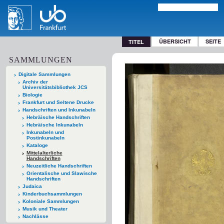
ÜBERSICHT
SEITE
TITEL
SAMMLUNGEN
Digitale Sammlungen
Archiv der
Universitätsbibliothek JCS
Biologie
Frankfurt und Seltene Drucke
Handschriften und Inkunabeln
Hebräische Handschriften
Hebräische Inkunabeln
Inkunabeln und
Postinkunabeln
Kataloge
Mittelalterliche
Handschriften
Neuzeitliche Handschriften
Orientalische und Slawische
Handschriften
Judaica
Kinderbuchsammlungen
Koloniale Sammlungen
Musik und Theater
Nachlässe