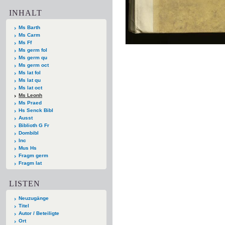
INHALT
Ms Barth
Ms Carm
Ms Ff
Ms germ fol
Ms germ qu
Ms germ oct
Ms lat fol
Ms lat qu
Ms lat oct
Ms Leonh
Ms Praed
Hs Senck Bibl
Ausst
Biblioth G Fr
Dombibl
Inc
Mus Hs
Fragm germ
Fragm lat
LISTEN
Neuzugänge
Titel
Autor / Beteiligte
Ort