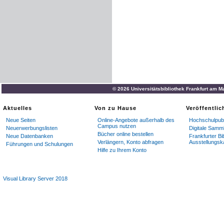
© 2026 Universitätsbibliothek Frankfurt am M
Aktuelles
Von zu Hause
Veröffentli
Neue Seiten
Online-Angebote außerhalb des
Hochschulpubl
Campus nutzen
Neuerwerbungslisten
Digitale Samm
Bücher online bestellen
Neue Datenbanken
Frankfurter Bi
Verlängern, Konto abfragen
Ausstellungsk
Führungen und Schulungen
Hilfe zu Ihrem Konto
Visual Library Server 2018