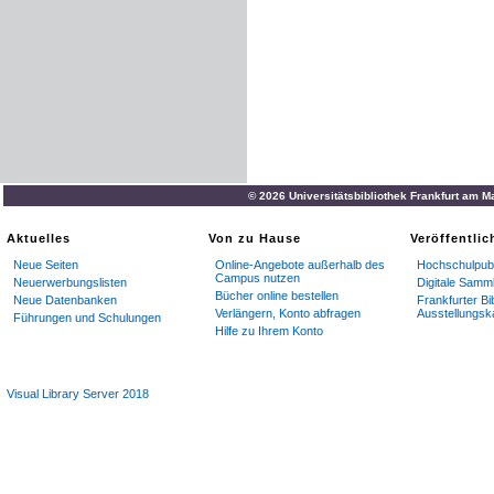
© 2026 Universitätsbibliothek Frankfurt am M
Aktuelles
Von zu Hause
Veröffentli
Neue Seiten
Online-Angebote außerhalb des
Hochschulpubl
Campus nutzen
Neuerwerbungslisten
Digitale Samm
Bücher online bestellen
Neue Datenbanken
Frankfurter Bi
Verlängern, Konto abfragen
Ausstellungsk
Führungen und Schulungen
Hilfe zu Ihrem Konto
Visual Library Server 2018