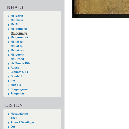
INHALT
Ms Barth
Ms Carm
Ms Ff
Ms germ fol
Ms germ qu
Ms germ oct
Ms lat fol
Ms lat qu
Ms lat oct
Ms Leonh
Ms Praed
Hs Senck Bibl
Ausst
Biblioth G Fr
Dombibl
Inc
Mus Hs
Fragm germ
Fragm lat
LISTEN
Neuzugänge
Titel
Autor / Beteiligte
Ort