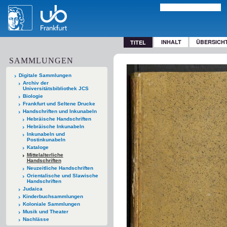
INHALT
ÜBERSICH
TITEL
SAMMLUNGEN
Digitale Sammlungen
Archiv der
Universitätsbibliothek JCS
Biologie
Frankfurt und Seltene Drucke
Handschriften und Inkunabeln
Hebräische Handschriften
Hebräische Inkunabeln
Inkunabeln und
Postinkunabeln
Kataloge
Mittelalterliche
Handschriften
Neuzeitliche Handschriften
Orientalische und Slawische
Handschriften
Judaica
Kinderbuchsammlungen
Koloniale Sammlungen
Musik und Theater
Nachlässe