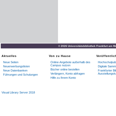
© 2026 Universitätsbibliothek Frankfurt am M
Aktuelles
Von zu Hause
Veröffentli
Neue Seiten
Online-Angebote außerhalb des
Hochschulpubl
Campus nutzen
Neuerwerbungslisten
Digitale Samm
Bücher online bestellen
Neue Datenbanken
Frankfurter Bi
Verlängern, Konto abfragen
Ausstellungsk
Führungen und Schulungen
Hilfe zu Ihrem Konto
Visual Library Server 2018