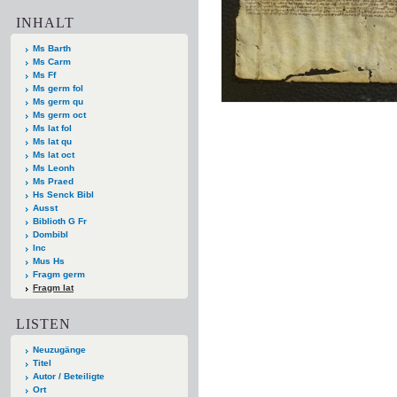
INHALT
Ms Barth
Ms Carm
Ms Ff
Ms germ fol
Ms germ qu
Ms germ oct
Ms lat fol
Ms lat qu
Ms lat oct
Ms Leonh
Ms Praed
Hs Senck Bibl
Ausst
Biblioth G Fr
Dombibl
Inc
Mus Hs
Fragm germ
Fragm lat
LISTEN
Neuzugänge
Titel
Autor / Beteiligte
Ort