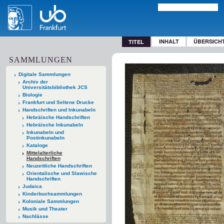
INHALT
ÜBERSICH
TITEL
SAMMLUNGEN
Digitale Sammlungen
Archiv der
Universitätsbibliothek JCS
Biologie
Frankfurt und Seltene Drucke
Handschriften und Inkunabeln
Hebräische Handschriften
Hebräische Inkunabeln
Inkunabeln und
Postinkunabeln
Kataloge
Mittelalterliche
Handschriften
Neuzeitliche Handschriften
Orientalische und Slawische
Handschriften
Judaica
Kinderbuchsammlungen
Koloniale Sammlungen
Musik und Theater
Nachlässe