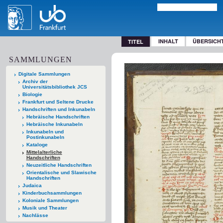
INHALT
ÜBERSICH
TITEL
SAMMLUNGEN
Digitale Sammlungen
Archiv der
Universitätsbibliothek JCS
Biologie
Frankfurt und Seltene Drucke
Handschriften und Inkunabeln
Hebräische Handschriften
Hebräische Inkunabeln
Inkunabeln und
Postinkunabeln
Kataloge
Mittelalterliche
Handschriften
Neuzeitliche Handschriften
Orientalische und Slawische
Handschriften
Judaica
Kinderbuchsammlungen
Koloniale Sammlungen
Musik und Theater
Nachlässe