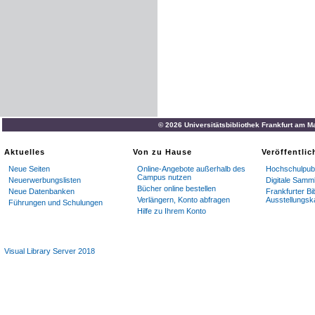
© 2026 Universitätsbibliothek Frankfurt am M
Aktuelles
Von zu Hause
Veröffentli
Neue Seiten
Online-Angebote außerhalb des
Hochschulpubl
Campus nutzen
Neuerwerbungslisten
Digitale Samm
Bücher online bestellen
Neue Datenbanken
Frankfurter Bi
Verlängern, Konto abfragen
Ausstellungsk
Führungen und Schulungen
Hilfe zu Ihrem Konto
Visual Library Server 2018