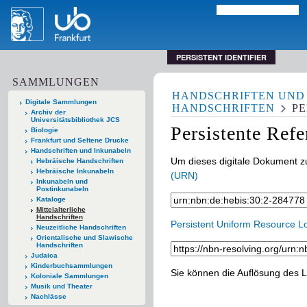
PERSISTENT IDENTIFIER
SAMMLUNGEN
HANDSCHRIFTEN UND
Digitale Sammlungen
HANDSCHRIFTEN
PE
Archiv der
Universitätsbibliothek JCS
Persistente Ref
Biologie
Frankfurt und Seltene Drucke
Handschriften und Inkunabeln
Um dieses digitale Dokument zu
Hebräische Handschriften
Hebräische Inkunabeln
(URN)
Inkunabeln und
Postinkunabeln
Kataloge
Mittelalterliche
Handschriften
Persistent Uniform Resource L
Neuzeitliche Handschriften
Orientalische und Slawische
Handschriften
Judaica
Kinderbuchsammlungen
Sie können die Auflösung des L
Koloniale Sammlungen
Musik und Theater
Nachlässe