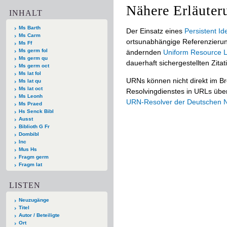
Nähere Erläuter
INHALT
Ms Barth
Der Einsatz eines
Persistent Ide
Ms Carm
ortsunabhängige Referenzierun
Ms Ff
Ms germ fol
ändernden
Uniform Resource L
Ms germ qu
dauerhaft sichergestellten Zitat
Ms germ oct
Ms lat fol
URNs können nicht direkt im B
Ms lat qu
Ms lat oct
Resolvingdienstes in URLs übers
Ms Leonh
URN-Resolver der Deutschen Na
Ms Praed
Hs Senck Bibl
Ausst
Biblioth G Fr
Dombibl
Inc
Mus Hs
Fragm germ
Fragm lat
LISTEN
Neuzugänge
Titel
Autor / Beteiligte
Ort