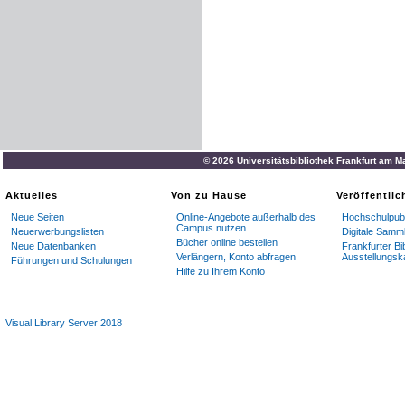
© 2026 Universitätsbibliothek Frankfurt am M
Aktuelles
Von zu Hause
Veröffentli
Neue Seiten
Online-Angebote außerhalb des
Hochschulpubl
Campus nutzen
Neuerwerbungslisten
Digitale Samm
Bücher online bestellen
Neue Datenbanken
Frankfurter Bi
Verlängern, Konto abfragen
Ausstellungsk
Führungen und Schulungen
Hilfe zu Ihrem Konto
Visual Library Server 2018