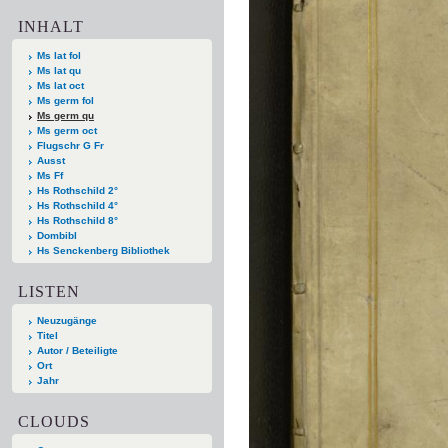
INHALT
Ms lat fol
Ms lat qu
Ms lat oct
Ms germ fol
Ms germ qu
Ms germ oct
Flugschr G Fr
Ausst
Ms Ff
Hs Rothschild 2°
Hs Rothschild 4°
Hs Rothschild 8°
Dombibl
Hs Senckenberg Bibliothek
LISTEN
Neuzugänge
Titel
Autor / Beteiligte
Ort
Jahr
CLOUDS