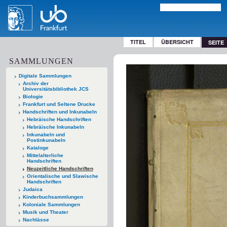
TITEL
ÜBERSICHT
SEITE
SAMMLUNGEN
Digitale Sammlungen
Archiv der
Universitätsbibliothek JCS
Biologie
Frankfurt und Seltene Drucke
Handschriften und Inkunabeln
Hebräische Handschriften
Hebräische Inkunabeln
Inkunabeln und
Postinkunabeln
Kataloge
Mittelalterliche
Handschriften
Neuzeitliche Handschriften
Orientalische und Slawische
Handschriften
Judaica
Kinderbuchsammlungen
Koloniale Sammlungen
Musik und Theater
Nachlässe