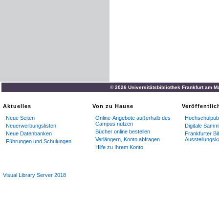
© 2026 Universitätsbibliothek Frankfurt am M
Aktuelles
Von zu Hause
Veröffentli
Neue Seiten
Online-Angebote außerhalb des
Hochschulpubl
Campus nutzen
Neuerwerbungslisten
Digitale Samm
Bücher online bestellen
Neue Datenbanken
Frankfurter Bi
Verlängern, Konto abfragen
Ausstellungsk
Führungen und Schulungen
Hilfe zu Ihrem Konto
Visual Library Server 2018