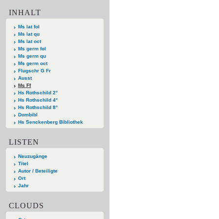
INHALT
Ms lat fol
Ms lat qu
Ms lat oct
Ms germ fol
Ms germ qu
Ms germ oct
Flugschr G Fr
Ausst
Ms Ff
Hs Rothschild 2°
Hs Rothschild 4°
Hs Rothschild 8°
Dombibl
Hs Senckenberg Bibliothek
LISTEN
Neuzugänge
Titel
Autor / Beteiligte
Ort
Jahr
CLOUDS