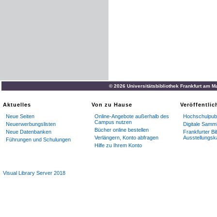
© 2026 Universitätsbibliothek Frankfurt am M
Aktuelles
Von zu Hause
Veröffentli
Neue Seiten
Online-Angebote außerhalb des
Hochschulpubl
Campus nutzen
Neuerwerbungslisten
Digitale Samm
Bücher online bestellen
Neue Datenbanken
Frankfurter Bi
Verlängern, Konto abfragen
Ausstellungsk
Führungen und Schulungen
Hilfe zu Ihrem Konto
Visual Library Server 2018