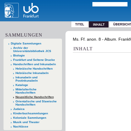
TITEL
ÜBERSICH
INHALT
SAMMLUNGEN
Ms. Ff. anon. 8 - Album. Frankf
Digitale Sammlungen
Archiv der
INHALT
Universitätsbibliothek JCS
Biologie
Frankfurt und Seltene Drucke
Handschriften und Inkunabeln
Hebräische Handschriften
Hebräische Inkunabeln
Inkunabeln und
Postinkunabeln
Kataloge
Mittelalterliche
Handschriften
Neuzeitliche Handschriften
Orientalische und Slawische
Handschriften
Judaica
Kinderbuchsammlungen
Koloniale Sammlungen
Musik und Theater
Nachlässe