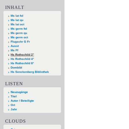
INHALT
Ms lat fol
Ms lat qu
Ms lat oct
Ms germ fol
Ms germ qu
Ms germ oct
Flugschr G Fr
Ausst
Ms Ff
Hs Rothschild 2°
Hs Rothschild 4°
Hs Rothschild 8°
Dombibl
Hs Senckenberg Bibliothek
LISTEN
Neuzugänge
Titel
Autor / Beteiligte
Ort
Jahr
CLOUDS