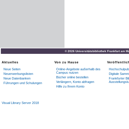
© 2026 Universitätsbibliothek Frankfurt am M
Aktuelles
Von zu Hause
Veröffentli
Neue Seiten
Online-Angebote außerhalb des
Hochschulpubl
Campus nutzen
Neuerwerbungslisten
Digitale Samm
Bücher online bestellen
Neue Datenbanken
Frankfurter Bi
Verlängern, Konto abfragen
Ausstellungsk
Führungen und Schulungen
Hilfe zu Ihrem Konto
Visual Library Server 2018