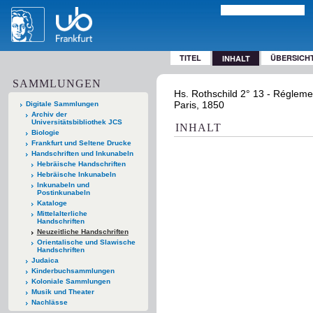
TITEL
ÜBERSICH
INHALT
SAMMLUNGEN
Hs. Rothschild 2° 13 - Régleme
Paris, 1850
Digitale Sammlungen
Archiv der
Universitätsbibliothek JCS
INHALT
Biologie
Frankfurt und Seltene Drucke
Handschriften und Inkunabeln
Hebräische Handschriften
Hebräische Inkunabeln
Inkunabeln und
Postinkunabeln
Kataloge
Mittelalterliche
Handschriften
Neuzeitliche Handschriften
Orientalische und Slawische
Handschriften
Judaica
Kinderbuchsammlungen
Koloniale Sammlungen
Musik und Theater
Nachlässe