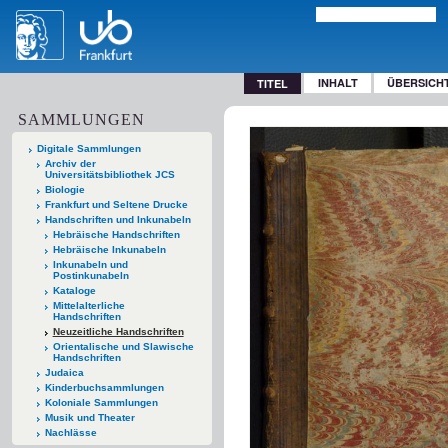
INHALT
ÜBERSICH
TITEL
SAMMLUNGEN
Digitale Sammlungen
Archiv der
Universitätsbibliothek JCS
Biologie
Frankfurt und Seltene Drucke
Handschriften und Inkunabeln
Hebräische Handschriften
Hebräische Inkunabeln
Inkunabeln und
Postinkunabeln
Kataloge
Mittelalterliche
Handschriften
Neuzeitliche Handschriften
Orientalische und Slawische
Handschriften
Judaica
Kinderbuchsammlungen
Koloniale Sammlungen
Musik und Theater
Nachlässe