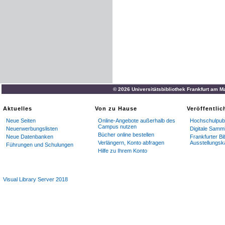
© 2026 Universitätsbibliothek Frankfurt am M
Aktuelles
Von zu Hause
Veröffentli
Neue Seiten
Online-Angebote außerhalb des
Hochschulpubl
Campus nutzen
Neuerwerbungslisten
Digitale Samm
Bücher online bestellen
Neue Datenbanken
Frankfurter Bi
Verlängern, Konto abfragen
Ausstellungsk
Führungen und Schulungen
Hilfe zu Ihrem Konto
Visual Library Server 2018