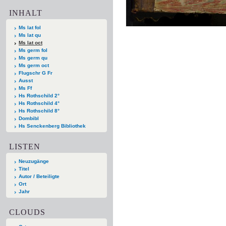
INHALT
Ms lat fol
Ms lat qu
Ms lat oct
Ms germ fol
Ms germ qu
Ms germ oct
Flugschr G Fr
Ausst
Ms Ff
Hs Rothschild 2°
Hs Rothschild 4°
Hs Rothschild 8°
Dombibl
Hs Senckenberg Bibliothek
LISTEN
Neuzugänge
Titel
Autor / Beteiligte
Ort
Jahr
CLOUDS