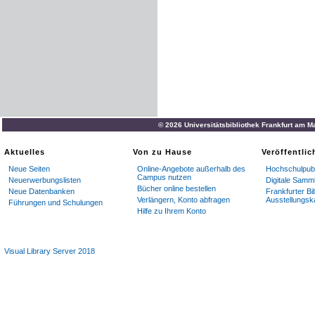
© 2026 Universitätsbibliothek Frankfurt am M
Aktuelles
Von zu Hause
Veröffentli
Neue Seiten
Online-Angebote außerhalb des
Hochschulpubl
Campus nutzen
Neuerwerbungslisten
Digitale Samm
Bücher online bestellen
Neue Datenbanken
Frankfurter Bi
Verlängern, Konto abfragen
Ausstellungsk
Führungen und Schulungen
Hilfe zu Ihrem Konto
Visual Library Server 2018