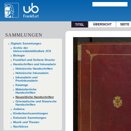
ÜBERSICHT
SEITE
TITEL
SAMMLUNGEN
Digitale Sammlungen
Archiv der
Universitätsbibliothek JCS
Biologie
Frankfurt und Seltene Drucke
Handschriften und Inkunabeln
Hebräische Handschriften
Hebräische Inkunabeln
Inkunabeln und
Postinkunabeln
Kataloge
Mittelalterliche
Handschriften
Neuzeitliche Handschriften
Orientalische und Slawische
Handschriften
Judaica
Kinderbuchsammlungen
Koloniale Sammlungen
Musik und Theater
Nachlässe