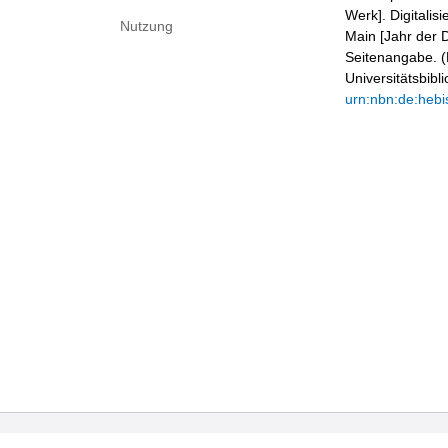
Werk]. Digitalis
Nutzung
Main [Jahr der D
Seitenangabe. (B
Universitätsbib
urn:nbn:de:hebi