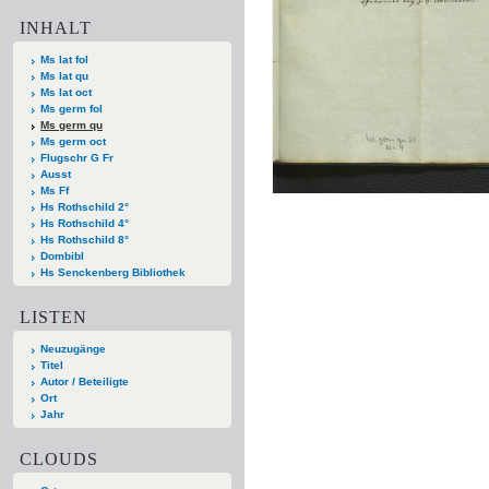
INHALT
Ms lat fol
Ms lat qu
Ms lat oct
Ms germ fol
Ms germ qu
Ms germ oct
Flugschr G Fr
Ausst
Ms Ff
Hs Rothschild 2°
Hs Rothschild 4°
Hs Rothschild 8°
Dombibl
Hs Senckenberg Bibliothek
LISTEN
Neuzugänge
Titel
Autor / Beteiligte
Ort
Jahr
CLOUDS