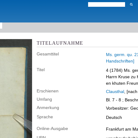
TITELAUFNAHME
Gesamttitel
Ms. germ. qu. 2
Handschriften]
Titel
4 (1784)
Ms. ger
Harrn Kruse zu H
en khuten Freun
Erschienen
Clausthal
, [nach
Umfang
Bl. 7 - 8 ; Besch
Anmerkung
Vorbesitzer: Ge
Sprache
Deutsch
Online-Ausgabe
Frankfurt am Mai
URN