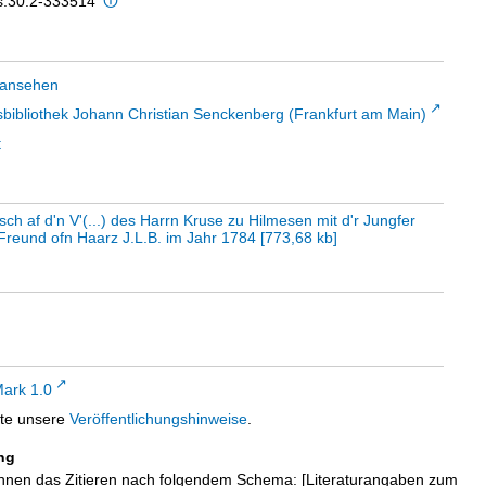
is:30:2-333514
 ansehen
sbibliothek Johann Christian Senckenberg (Frankfurt am Main)
t
ch af d'n V'(...) des Harrn Kruse zu Hilmesen mit d'r Jungfer
Freund ofn Haarz J.L.B. im Jahr 1784
[
773,68 kb
]
ark 1.0
tte unsere
Veröffentlichungshinweise
.
ng
hnen das Zitieren nach folgendem Schema: [Literaturangaben zum