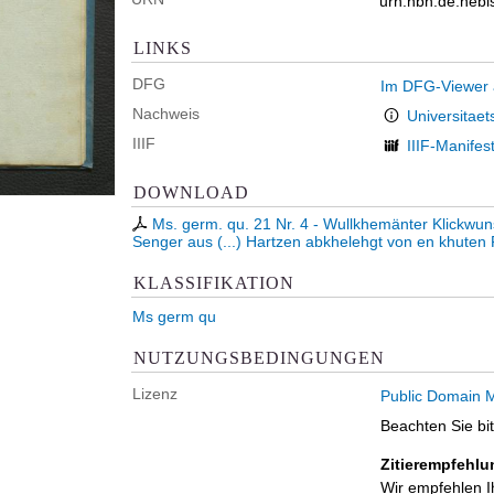
urn:nbn:de:heb
LINKS
DFG
Im DFG-Viewer
Nachweis
Universitaet
IIIF
IIIF-Manifes
DOWNLOAD
Ms. germ. qu. 21 Nr. 4 - Wullkhemänter Klickwuns
Senger aus (...) Hartzen abkhelehgt von en khuten 
KLASSIFIKATION
Ms germ qu
NUTZUNGSBEDINGUNGEN
Lizenz
Public Domain M
Beachten Sie bi
Zitierempfehlu
Wir empfehlen I