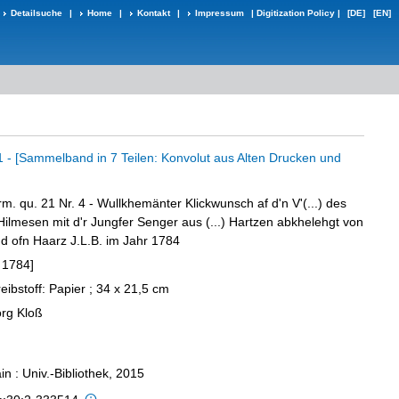
Detailsuche
|
Home
|
Kontakt
|
Impressum
|
Digitization Policy
|
[DE]
[EN]
1 - [Sammelband in 7 Teilen: Konvolut aus Alten Drucken und
m. qu. 21 Nr. 4 - Wullkhemänter Klickwunsch af d'n V'(...) des
ilmesen mit d'r Jungfer Senger aus (...) Hartzen abkhelehgt von
d ofn Haarz J.L.B. im Jahr 1784
 1784]
reibstoff: Papier ; 34 x 21,5 cm
org Kloß
n : Univ.-Bibliothek, 2015