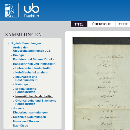
ÜBERSICHT
SEITE
TITEL
SAMMLUNGEN
Digitale Sammlungen
Archiv der
Universitätsbibliothek JCS
Biologie
Frankfurt und Seltene Drucke
Handschriften und Inkunabeln
Hebräische Handschriften
Hebräische Inkunabeln
Inkunabeln und
Postinkunabeln
Kataloge
Mittelalterliche
Handschriften
Neuzeitliche Handschriften
Orientalische und Slawische
Handschriften
Judaica
Kinderbuchsammlungen
Koloniale Sammlungen
Musik und Theater
Nachlässe