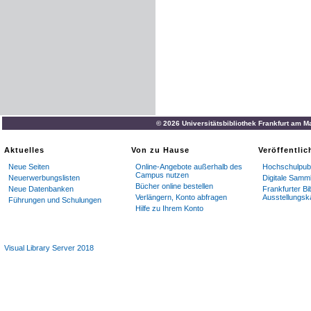
© 2026 Universitätsbibliothek Frankfurt am M
Aktuelles
Von zu Hause
Veröffentli
Neue Seiten
Online-Angebote außerhalb des
Hochschulpubl
Campus nutzen
Neuerwerbungslisten
Digitale Samm
Bücher online bestellen
Neue Datenbanken
Frankfurter Bi
Verlängern, Konto abfragen
Ausstellungsk
Führungen und Schulungen
Hilfe zu Ihrem Konto
Visual Library Server 2018