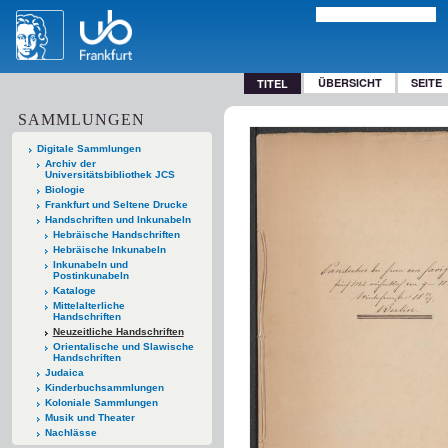
ÜBERSICHT
SEITE
TITEL
SAMMLUNGEN
Digitale Sammlungen
Archiv der
Universitätsbibliothek JCS
Biologie
Frankfurt und Seltene Drucke
Handschriften und Inkunabeln
Hebräische Handschriften
Hebräische Inkunabeln
Inkunabeln und
Postinkunabeln
Kataloge
Mittelalterliche
Handschriften
Neuzeitliche Handschriften
Orientalische und Slawische
Handschriften
Judaica
Kinderbuchsammlungen
Koloniale Sammlungen
Musik und Theater
Nachlässe