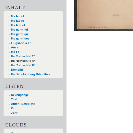
INHALT
Ms lat fol
Ms lat qu
Ms lat oct
Ms germ fol
Ms germ qu
Ms germ oct
Flugschr G Fr
Ausst
Ms Ff
Hs Rothschild 2°
Hs Rothschild 4°
Hs Rothschild 8°
Dombibl
Hs Senckenberg Bibliothek
LISTEN
Neuzugänge
Titel
Autor / Beteiligte
Ort
Jahr
CLOUDS