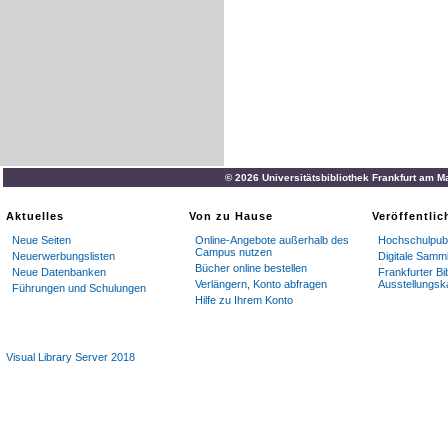
© 2026 Universitätsbibliothek Frankfurt am M
Aktuelles
Von zu Hause
Veröffentli
Neue Seiten
Online-Angebote außerhalb des
Hochschulpubl
Campus nutzen
Neuerwerbungslisten
Digitale Samm
Bücher online bestellen
Neue Datenbanken
Frankfurter Bi
Verlängern, Konto abfragen
Ausstellungsk
Führungen und Schulungen
Hilfe zu Ihrem Konto
Visual Library Server 2018