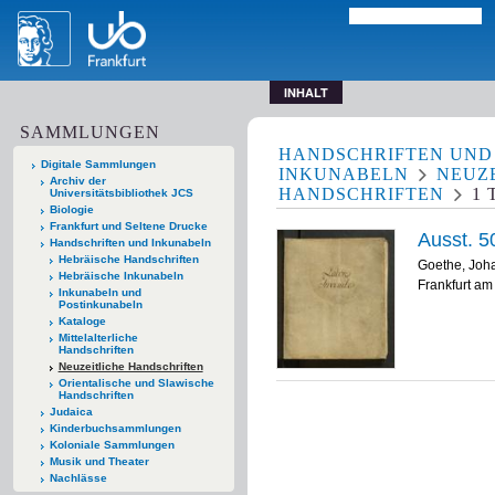
INHALT
SAMMLUNGEN
HANDSCHRIFTEN UND
Digitale Sammlungen
INKUNABELN
NEUZ
Archiv der
HANDSCHRIFTEN
1
T
Universitätsbibliothek JCS
Biologie
Frankfurt und Seltene Drucke
Ausst. 5
Handschriften und Inkunabeln
Hebräische Handschriften
Goethe, Joh
Hebräische Inkunabeln
Frankfurt am
Inkunabeln und
Postinkunabeln
Kataloge
Mittelalterliche
Handschriften
Neuzeitliche Handschriften
Orientalische und Slawische
Handschriften
Judaica
Kinderbuchsammlungen
Koloniale Sammlungen
Musik und Theater
Nachlässe