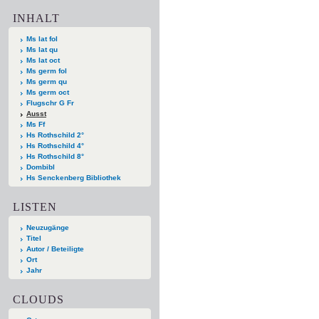
INHALT
Ms lat fol
Ms lat qu
Ms lat oct
Ms germ fol
Ms germ qu
Ms germ oct
Flugschr G Fr
Ausst
Ms Ff
Hs Rothschild 2°
Hs Rothschild 4°
Hs Rothschild 8°
Dombibl
Hs Senckenberg Bibliothek
LISTEN
Neuzugänge
Titel
Autor / Beteiligte
Ort
Jahr
CLOUDS