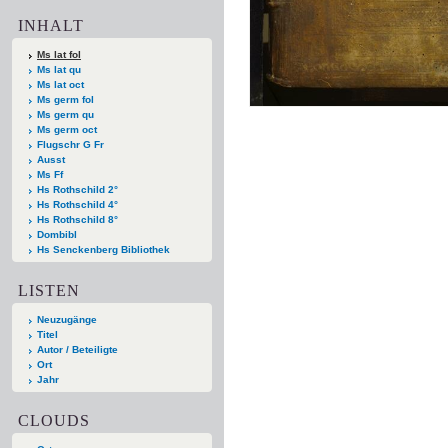
INHALT
Ms lat fol
Ms lat qu
Ms lat oct
Ms germ fol
Ms germ qu
Ms germ oct
Flugschr G Fr
Ausst
Ms Ff
Hs Rothschild 2°
Hs Rothschild 4°
Hs Rothschild 8°
Dombibl
Hs Senckenberg Bibliothek
LISTEN
Neuzugänge
Titel
Autor / Beteiligte
Ort
Jahr
CLOUDS