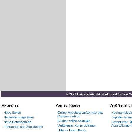
© 2026 Universitätsbibliothek Frankfurt am M
Aktuelles
Von zu Hause
Veröffentli
Neue Seiten
Online-Angebote außerhalb des
Hochschulpubl
Campus nutzen
Neuerwerbungslisten
Digitale Samm
Bücher online bestellen
Neue Datenbanken
Frankfurter Bi
Verlängern, Konto abfragen
Ausstellungsk
Führungen und Schulungen
Hilfe zu Ihrem Konto