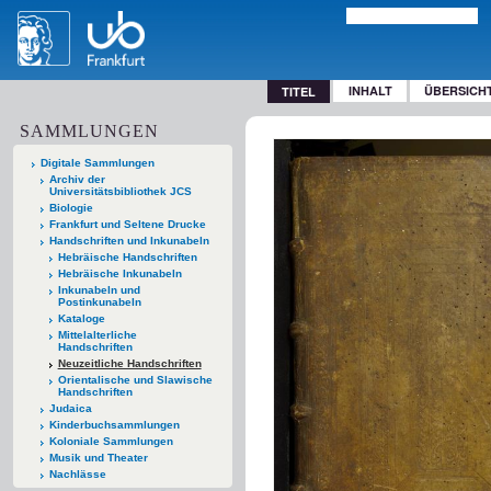
INHALT
ÜBERSICH
TITEL
SAMMLUNGEN
Digitale Sammlungen
Archiv der
Universitätsbibliothek JCS
Biologie
Frankfurt und Seltene Drucke
Handschriften und Inkunabeln
Hebräische Handschriften
Hebräische Inkunabeln
Inkunabeln und
Postinkunabeln
Kataloge
Mittelalterliche
Handschriften
Neuzeitliche Handschriften
Orientalische und Slawische
Handschriften
Judaica
Kinderbuchsammlungen
Koloniale Sammlungen
Musik und Theater
Nachlässe