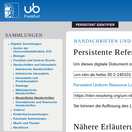
PERSISTENT IDENTIFIER
SAMMLUNGEN
HANDSCHRIFTEN UND
Digitale Sammlungen
Archiv der
Persistente Ref
Universitätsbibliothek JCS
Biologie
Frankfurt und Seltene Drucke
Um dieses digitale Dokument zu
Handschriften und Inkunabeln
Hebräische Handschriften
Hebräische Inkunabeln
Inkunabeln und
Postinkunabeln
Persistent Uniform Resource L
Kataloge
Mittelalterliche
Handschriften
Neuzeitliche Handschriften
Orientalische und Slawische
Sie können die Auflösung des L
Handschriften
Judaica
Kinderbuchsammlungen
Koloniale Sammlungen
Musik und Theater
Nähere Erläuter
Nachlässe