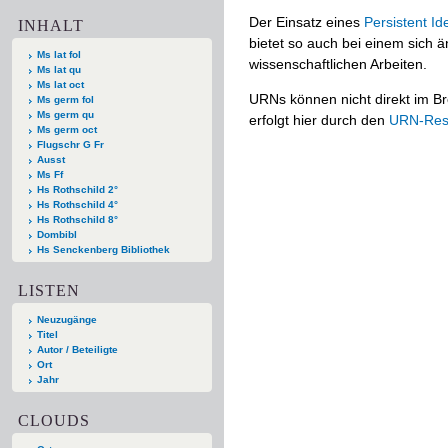
Der Einsatz eines
Persistent Ide
INHALT
bietet so auch bei einem sich
Ms lat fol
wissenschaftlichen Arbeiten.
Ms lat qu
Ms lat oct
URNs können nicht direkt im Br
Ms germ fol
Ms germ qu
erfolgt hier durch den
URN-Reso
Ms germ oct
Flugschr G Fr
Ausst
Ms Ff
Hs Rothschild 2°
Hs Rothschild 4°
Hs Rothschild 8°
Dombibl
Hs Senckenberg Bibliothek
LISTEN
Neuzugänge
Titel
Autor / Beteiligte
Ort
Jahr
CLOUDS