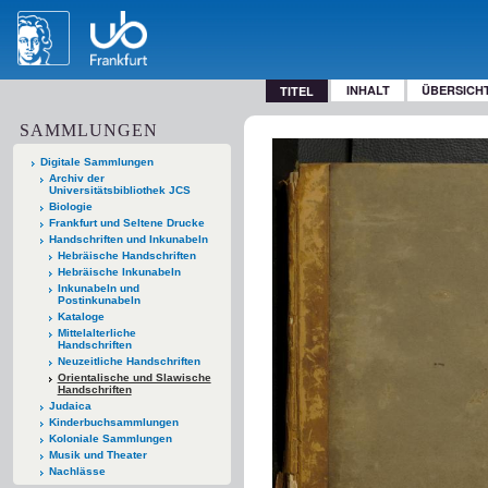
INHALT
ÜBERSICH
TITEL
SAMMLUNGEN
Digitale Sammlungen
Archiv der
Universitätsbibliothek JCS
Biologie
Frankfurt und Seltene Drucke
Handschriften und Inkunabeln
Hebräische Handschriften
Hebräische Inkunabeln
Inkunabeln und
Postinkunabeln
Kataloge
Mittelalterliche
Handschriften
Neuzeitliche Handschriften
Orientalische und Slawische
Handschriften
Judaica
Kinderbuchsammlungen
Koloniale Sammlungen
Musik und Theater
Nachlässe