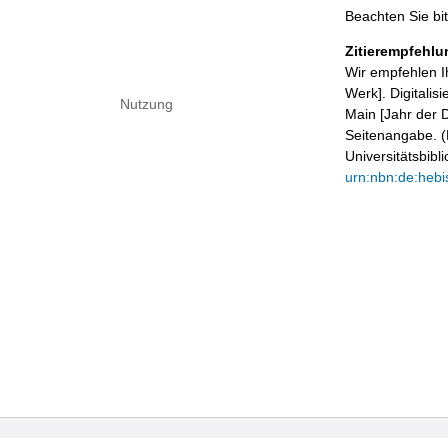
Beachten Sie bi
Zitierempfehlu
Wir empfehlen I
Werk]. Digitalis
Nutzung
Main [Jahr der D
Seitenangabe. (B
Universitätsbib
urn:nbn:de:hebi