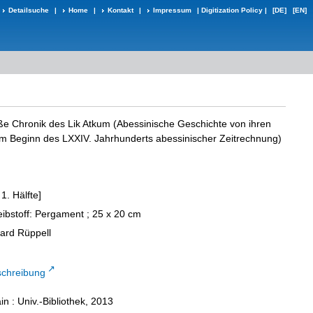
Detailsuche
|
Home
|
Kontakt
|
Impressum
|
Digitization Policy
|
[DE]
[EN]
oße Chronik des Lik Atkum (Abessinische Geschichte von ihren
m Beginn des LXXIV. Jahrhunderts abessinischer Zeitrechnung)
 1. Hälfte]
eibstoff: Pergament ; 25 x 20 cm
uard Rüppell
schreibung
n : Univ.-Bibliothek, 2013