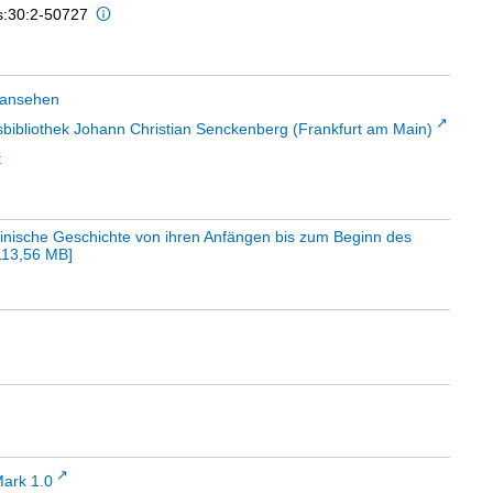
is:30:2-50727
 ansehen
sbibliothek Johann Christian Senckenberg (Frankfurt am Main)
t
sinische Geschichte von ihren Anfängen bis zum Beginn des
113,56 MB
]
ark 1.0