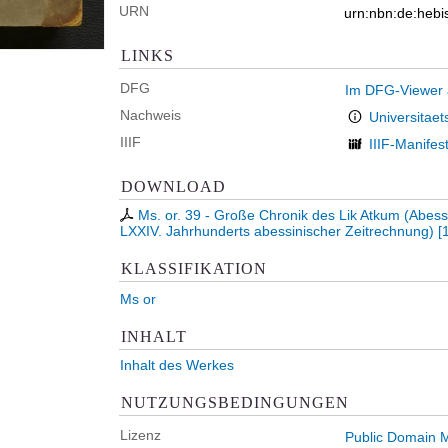
URN
urn:nbn:de:heb
LINKS
DFG
Im DFG-Viewer
Nachweis
Universitaet
IIIF
IIIF-Manifes
DOWNLOAD
Ms. or. 39 - Große Chronik des Lik Atkum (Abes
LXXIV. Jahrhunderts abessinischer Zeitrechnung)
[
KLASSIFIKATION
Ms or
INHALT
Inhalt des Werkes
NUTZUNGSBEDINGUNGEN
Lizenz
Public Domain M