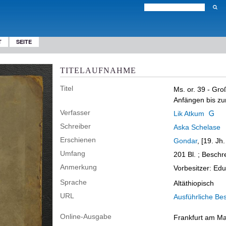
T
SEITE
TITELAUFNAHME
Titel
Ms. or. 39 - Gr
Anfängen bis zu
Verfasser
Lik Atkum
Schreiber
Aska Schelase
Erschienen
Gondar
, [19. Jh.
Umfang
201 Bl. ; Beschr
Anmerkung
Vorbesitzer: Ed
Sprache
Altäthiopisch
URL
Ausführliche Be
Online-Ausgabe
Frankfurt am Mai