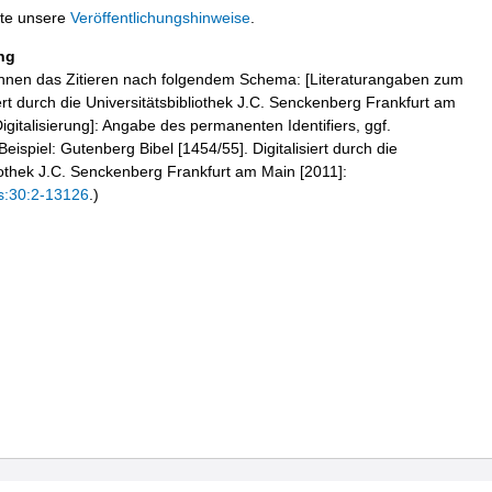
tte unsere
Veröffentlichungshinweise
.
ng
hnen das Zitieren nach folgendem Schema: [Literaturangaben zum
iert durch die Universitätsbibliothek J.C. Senckenberg Frankfurt am
igitalisierung]: Angabe des permanenten Identifiers, ggf.
eispiel: Gutenberg Bibel [1454/55]. Digitalisiert durch die
liothek J.C. Senckenberg Frankfurt am Main [2011]:
s:30:2-13126
.)