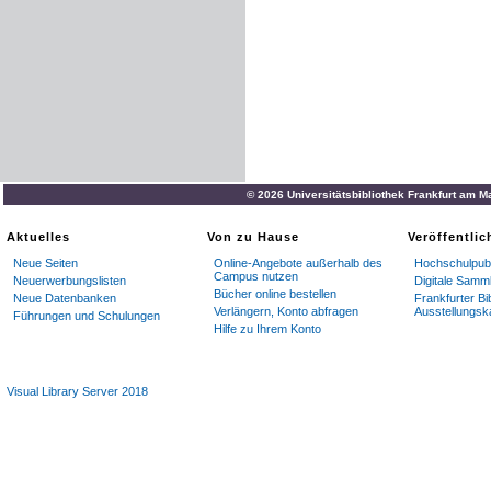
© 2026 Universitätsbibliothek Frankfurt am M
Aktuelles
Von zu Hause
Veröffentli
Neue Seiten
Online-Angebote außerhalb des
Hochschulpubl
Campus nutzen
Neuerwerbungslisten
Digitale Samm
Bücher online bestellen
Neue Datenbanken
Frankfurter Bi
Verlängern, Konto abfragen
Ausstellungsk
Führungen und Schulungen
Hilfe zu Ihrem Konto
Visual Library Server 2018