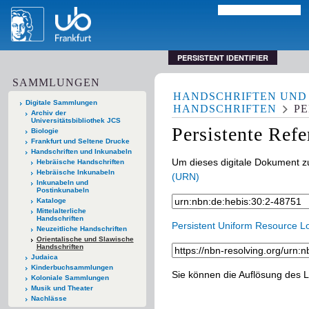
PERSISTENT IDENTIFIER
SAMMLUNGEN
HANDSCHRIFTEN UND
Digitale Sammlungen
HANDSCHRIFTEN
PE
Archiv der
Universitätsbibliothek JCS
Persistente Ref
Biologie
Frankfurt und Seltene Drucke
Handschriften und Inkunabeln
Um dieses digitale Dokument zu
Hebräische Handschriften
Hebräische Inkunabeln
(URN)
Inkunabeln und
Postinkunabeln
Kataloge
Mittelalterliche
Handschriften
Persistent Uniform Resource L
Neuzeitliche Handschriften
Orientalische und Slawische
Handschriften
Judaica
Kinderbuchsammlungen
Sie können die Auflösung des L
Koloniale Sammlungen
Musik und Theater
Nachlässe