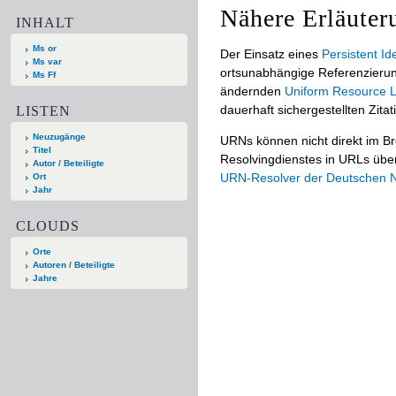
Nähere Erläuter
INHALT
Ms or
Der Einsatz eines
Persistent Ide
Ms var
ortsunabhängige Referenzierun
Ms Ff
ändernden
Uniform Resource L
dauerhaft sichergestellten Zitat
LISTEN
Neuzugänge
URNs können nicht direkt im B
Titel
Resolvingdienstes in URLs übers
Autor / Beteiligte
URN-Resolver der Deutschen Na
Ort
Jahr
CLOUDS
Orte
Autoren / Beteiligte
Jahre