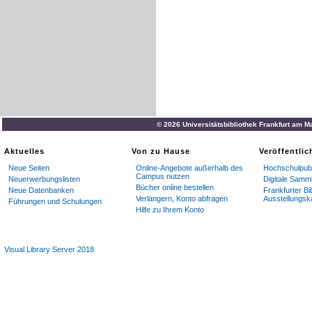
© 2026 Universitätsbibliothek Frankfurt am M
Aktuelles
Von zu Hause
Veröffentli
Neue Seiten
Online-Angebote außerhalb des
Hochschulpubl
Campus nutzen
Neuerwerbungslisten
Digitale Samm
Bücher online bestellen
Neue Datenbanken
Frankfurter Bi
Verlängern, Konto abfragen
Ausstellungsk
Führungen und Schulungen
Hilfe zu Ihrem Konto
Visual Library Server 2018