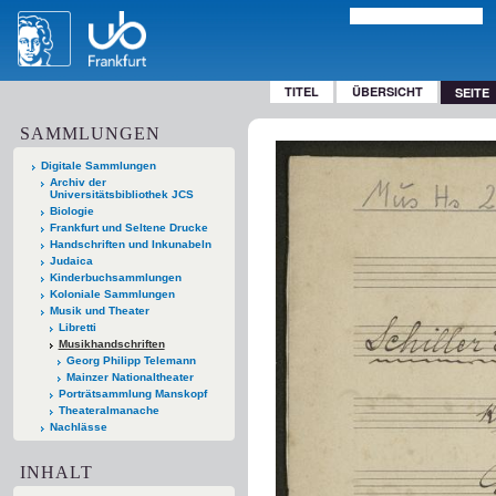
TITEL
ÜBERSICHT
SEITE
SAMMLUNGEN
Digitale Sammlungen
Archiv der
Universitätsbibliothek JCS
Biologie
Frankfurt und Seltene Drucke
Handschriften und Inkunabeln
Judaica
Kinderbuchsammlungen
Koloniale Sammlungen
Musik und Theater
Libretti
Musikhandschriften
Georg Philipp Telemann
Mainzer Nationaltheater
Porträtsammlung Manskopf
Theateralmanache
Nachlässe
INHALT