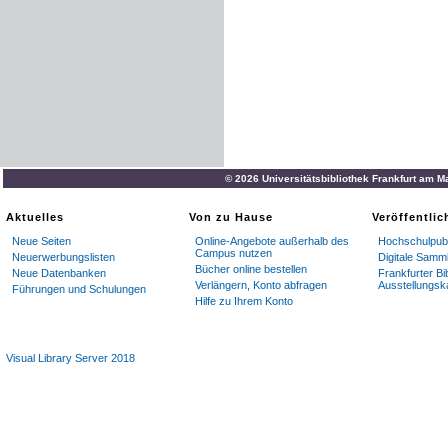
© 2026 Universitätsbibliothek Frankfurt am M
Aktuelles
Von zu Hause
Veröffentli
Neue Seiten
Online-Angebote außerhalb des
Hochschulpubl
Campus nutzen
Neuerwerbungslisten
Digitale Samm
Bücher online bestellen
Neue Datenbanken
Frankfurter Bi
Verlängern, Konto abfragen
Ausstellungsk
Führungen und Schulungen
Hilfe zu Ihrem Konto
Visual Library Server 2018