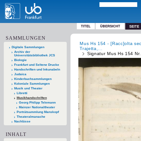
TITEL
ÜBERSICHT
SEITE
SAMMLUNGEN
Mus Hs 154 - [Racc]olta seco
Digitale Sammlungen
Trajetta,...
Archiv der
Signatur Mus Hs 154 Nr.
Universitätsbibliothek JCS
Biologie
Frankfurt und Seltene Drucke
Handschriften und Inkunabeln
Judaica
Kinderbuchsammlungen
Koloniale Sammlungen
Musik und Theater
Libretti
Musikhandschriften
Georg Philipp Telemann
Mainzer Nationaltheater
Porträtsammlung Manskopf
Theateralmanache
Nachlässe
INHALT