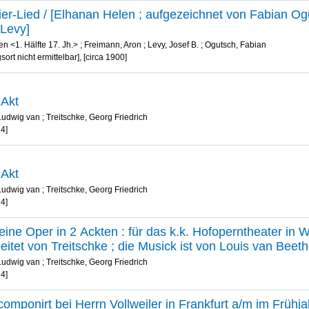
er-Lied / [Elhanan Helen ; aufgezeichnet von Fabian O
 Levy]
n <1. Hälfte 17. Jh.>
;
Freimann, Aron
;
Levy, Josef B.
;
Ogutsch, Fabian
ort nicht ermittelbar], [circa 1900]
 Akt
Ludwig van
;
Treitschke, Georg Friedrich
14]
 Akt
Ludwig van
;
Treitschke, Georg Friedrich
14]
: eine Oper in 2 Ackten : für das k.k. Hofoperntheater in
itet von Treitschke ; die Musick ist von Louis van Beet
Ludwig van
;
Treitschke, Georg Friedrich
14]
componirt bei Herrn Vollweiler in Frankfurt a/m im Früh