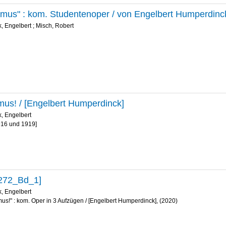
us" : kom. Studentenoper / von Engelbert Humperdinck
, Engelbert
;
Misch, Robert
us! / [Engelbert Humperdinck]
, Engelbert
916 und 1919]
272_Bd_1]
, Engelbert
us!" : kom. Oper in 3 Aufzügen / [Engelbert Humperdinck], (2020)