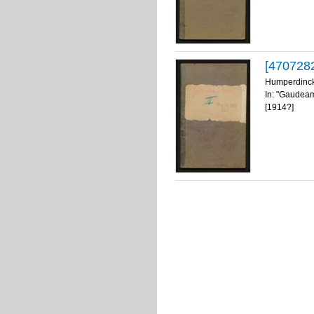
[470728
Humperdinck
In: "Gaudeam
[1914?]