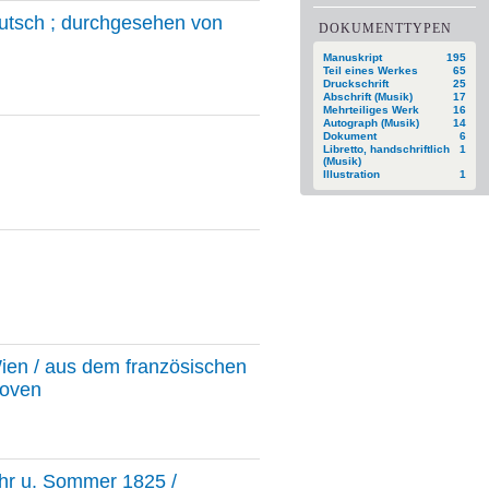
gutsch ; durchgesehen von
DOKUMENTTYPEN
Manuskript
195
Teil eines Werkes
65
Druckschrift
25
Abschrift (Musik)
17
Mehrteiliges Werk
16
Autograph (Musik)
14
Dokument
6
Libretto, handschriftlich
1
(Musik)
Illustration
1
 Wien / aus dem französischen
hoven
jahr u. Sommer 1825 /