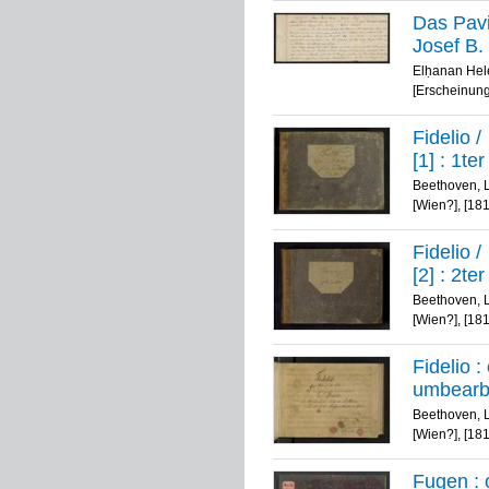
Das Pavi
Josef B.
Elḥanan Hele
[Erscheinungs
Fidelio
/
[1] :
1ter
Beethoven, 
[Wien?], [18
Fidelio
/
[2] :
2ter
Beethoven, 
[Wien?], [18
Fidelio 
umbearbe
Beethoven, 
[Wien?], [18
Fugen : 