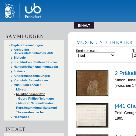
INHALT
SAMMLUNGEN
MUSIK UND THEATER
Digitale Sammlungen
Archiv der
Sortieren nach:
Tr
Universitätsbibliothek JCS
Biologie
Frankfurt und Seltene Drucke
Handschriften und Inkunabeln
Judaica
2 Prälud
Kinderbuchsammlungen
Simon, Joha
Koloniale Sammlungen
Musik und Theater
[zwischen 1
Libretti
Musikhandschriften
Georg Philipp Telemann
Mainzer Nationaltheater
[441 Cho
Porträtsammlung Manskopf
Theateralmanache
Petri, Georg 
Nachlässe
1805
INHALT