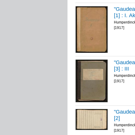
"Gaudea
[1] :
I. A
Humperdinck
[1917]
"Gaudea
[3] :
III
Humperdinck
[1917]
"Gaudea
[2]
Humperdinck
[1917]