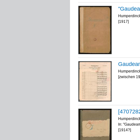
"Gaudeam
Humperdinck
[1917]
Gaudeam
Humperdinck
[zwischen 1
[470728
Humperdinck
In: "Gaudeam
[1914?]