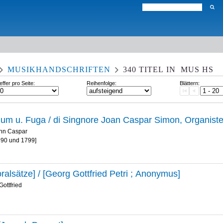
MUSIKHANDSCHRIFTEN
340
TITEL
IN
MUS HS
effer pro Seite:
Reihenfolge:
Blättern:
ium u. Fuga / di Singnore Joan Caspar Simon, Organiste
nn Caspar
790 und 1799]
ralsätze] / [Georg Gottfried Petri ; Anonymus]
Gottfried