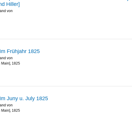
d Hiller]
nand von
Im Frühjahr 1825
nand von
m Main], 1825
Im Juny u. July 1825
nand von
m Main], 1825