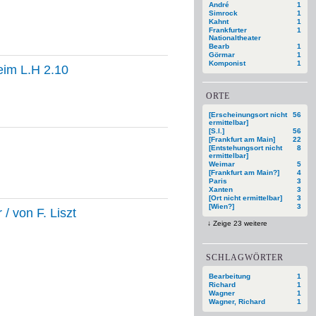
André
1
Simrock
1
Kahnt
1
Frankfurter
1
Nationaltheater
Bearb
1
Görmar
1
Komponist
1
im L.H 2.10
ORTE
[Erscheinungsort nicht
56
ermittelbar]
[S.l.]
56
[Frankfurt am Main]
22
[Entstehungsort nicht
8
ermittelbar]
Weimar
5
[Frankfurt am Main?]
4
Paris
3
Xanten
3
[Ort nicht ermittelbar]
3
[Wien?]
3
/ von F. Liszt
Zeige 23 weitere
SCHLAGWÖRTER
Bearbeitung
1
Richard
1
Wagner
1
Wagner, Richard
1