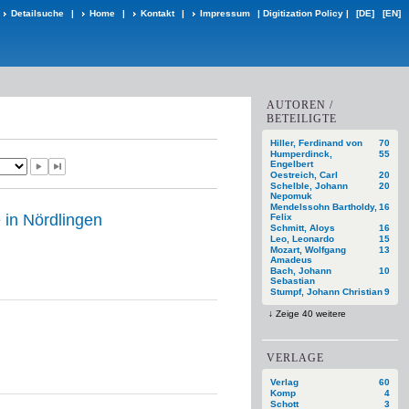
Detailsuche
|
Home
|
Kontakt
|
Impressum
|
Digitization Policy
|
[DE]
[EN]
AUTOREN /
BETEILIGTE
Hiller, Ferdinand von
70
Humperdinck,
55
Engelbert
Oestreich, Carl
20
Schelble, Johann
20
Nepomuk
Mendelssohn Bartholdy,
16
 in Nördlingen
Felix
Schmitt, Aloys
16
Leo, Leonardo
15
Mozart, Wolfgang
13
Amadeus
Bach, Johann
10
Sebastian
Stumpf, Johann Christian
9
Zeige 40 weitere
VERLAGE
Verlag
60
Komp
4
Schott
3