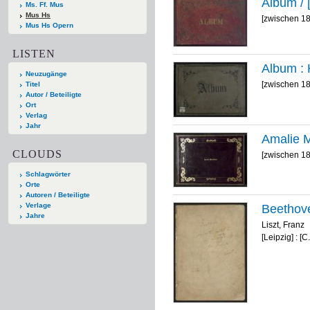
Album / 
Ms. Ff. Mus
Mus Hs
[zwischen 1
Mus Hs Opern
LISTEN
Album :
Neuzugänge
[zwischen 1
Titel
Autor / Beteiligte
Ort
Verlag
Jahr
Amalie 
CLOUDS
[zwischen 1
Schlagwörter
Orte
Autoren / Beteiligte
Verlage
Beethove
Jahre
Liszt, Franz
[Leipzig] : [C