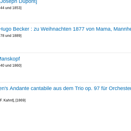
[Joseph Dupont]
844 und 1853]
 Hugo Becker : zu Weihnachten 1877 von Mama, Mannhe
878 und 1889]
Manskopf
840 und 1860]
n's Andante cantabile aus dem Trio op. 97 für Orchester 
.F. Kahnt], [1869]