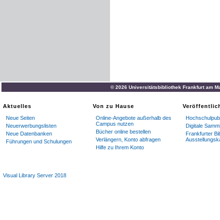
© 2026 Universitätsbibliothek Frankfurt am M
Aktuelles
Von zu Hause
Veröffentli
Neue Seiten
Online-Angebote außerhalb des
Hochschulpubl
Campus nutzen
Neuerwerbungslisten
Digitale Samm
Bücher online bestellen
Neue Datenbanken
Frankfurter Bi
Verlängern, Konto abfragen
Ausstellungsk
Führungen und Schulungen
Hilfe zu Ihrem Konto
Visual Library Server 2018