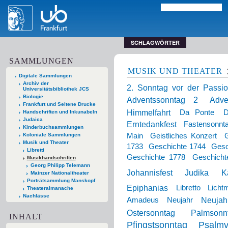
SCHLAGWÖRTER
SAMMLUNGEN
MUSIK UND THEATER
Digitale Sammlungen
Archiv der
2. Sonntag vor der Passio
Universitätsbibliothek JCS
Biologie
Adventssonntag 2
Adve
Frankfurt und Seltene Drucke
Himmelfahrt
Da Ponte
D
Handschriften und Inkunabeln
Judaica
Erntedankfest
Fastensonnt
Kinderbuchsammlungen
Main
Geistliches Konzert
Koloniale Sammlungen
Musik und Theater
1733
Geschichte 1744
Gesc
Libretti
Geschichte 1778
Geschicht
Musikhandschriften
Georg Philipp Telemann
Johannisfest
Judika
K
Mainzer Nationaltheater
Porträtsammlung Manskopf
Epiphanias
Libretto
Licht
Theateralmanache
Nachlässe
Neujahr
Amadeus
Neujahr
Ostersonntag
Palmsonn
INHALT
Pfingstsonntag
Psalmv