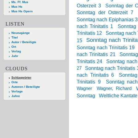
Ms. Ff. Mus
Osterzeit 3
Sonntag der O
Mus Hs
Mus Hs Opern
Sonntag der Osterzeit 7
Sonntag nach Epiphanias 3
LISTEN
nach Trinitatis 1
Sonntag 
Trinitatis 12
Sonntag nach T
Neuzugänge
Titel
Sonntag nach Trinita
15
Autor / Beteiligte
Sonntag nach Trinitatis 19
Ort
Verlag
nach Trinitatis 21
Sonntag 
Jahr
Trinitatis 24
Sonntag nach T
Sonntag nach Trinitatis 
27
CLOUDS
nach Trinitatis 6
Sonntag 
Schlagwörter
Trinitatis 9
Sonntag nach
Orte
Autoren / Beteiligte
Wagner
Wagner, Richard
Verlage
Sonntag
Weltliche Kantate
Jahre