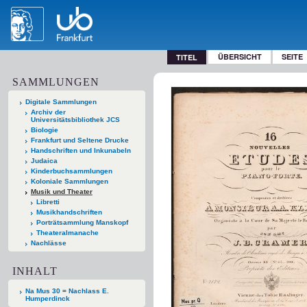
ÜBERSICHT
SEITE
TITEL
SAMMLUNGEN
Digitale Sammlungen
Archiv der
Universitätsbibliothek JCS
Biologie
Frankfurt und Seltene Drucke
Handschriften und Inkunabeln
Judaica
Kinderbuchsammlungen
Koloniale Sammlungen
Musik und Theater
Libretti
Musikhandschriften
Porträtsammlung Manskopf
Theateralmanache
Nachlässe
INHALT
Na Mus 30 = Nachlass E.
Humperdinck