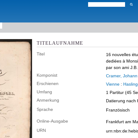
TITELAUFNAHME
Titel
16 nouvelles étu
dediées à Monsie
par son ami J.B
Komponist
Cramer, Johann 
Erschienen
Vienne
:
Haslinge
Umfang
1 Partitur (45 Se
Anmerkung
Datierung nach H
Sprache
Französisch
Online-Ausgabe
Frankfurt am Ma
URN
urn:nbn:de:heb