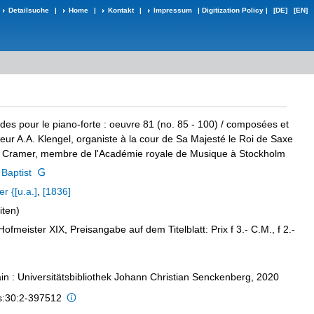
Detailsuche
|
Home
|
Kontakt
|
Impressum
|
Digitization Policy
|
[DE]
[EN]
des pour le piano-forte
:
oeuvre 81 (no. 85 - 100)
/ composées et
ur A.A. Klengel, organiste à la cour de Sa Majesté le Roi de Saxe
. Cramer, membre de l'Académie royale de Musique à Stockholm
Baptist
r {[u.a.]
,
[1836]
iten)
ofmeister XIX, Preisangabe auf dem Titelblatt: Prix f 3.- C.M., f 2.-
in : Universitätsbibliothek Johann Christian Senckenberg, 2020
is:30:2-397512