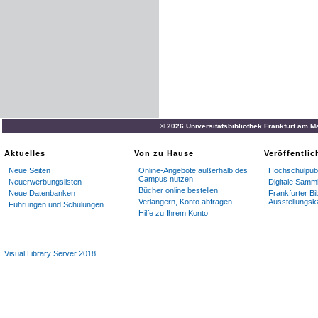
© 2026 Universitätsbibliothek Frankfurt am M
Aktuelles
Von zu Hause
Veröffentli
Neue Seiten
Online-Angebote außerhalb des
Hochschulpubl
Campus nutzen
Neuerwerbungslisten
Digitale Samm
Bücher online bestellen
Neue Datenbanken
Frankfurter Bi
Verlängern, Konto abfragen
Ausstellungsk
Führungen und Schulungen
Hilfe zu Ihrem Konto
Visual Library Server 2018