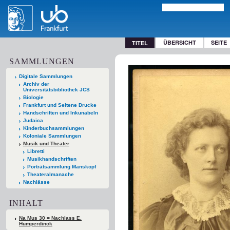
ÜBERSICHT
SEITE
TITEL
SAMMLUNGEN
Digitale Sammlungen
Archiv der
Universitätsbibliothek JCS
Biologie
Frankfurt und Seltene Drucke
Handschriften und Inkunabeln
Judaica
Kinderbuchsammlungen
Koloniale Sammlungen
Musik und Theater
Libretti
Musikhandschriften
Porträtsammlung Manskopf
Theateralmanache
Nachlässe
INHALT
Na Mus 30 = Nachlass E.
Humperdinck