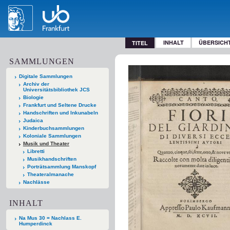
INHALT
ÜBERSICH
TITEL
SAMMLUNGEN
Digitale Sammlungen
Archiv der
Universitätsbibliothek JCS
Biologie
Frankfurt und Seltene Drucke
Handschriften und Inkunabeln
Judaica
Kinderbuchsammlungen
Koloniale Sammlungen
Musik und Theater
Libretti
Musikhandschriften
Porträtsammlung Manskopf
Theateralmanache
Nachlässe
INHALT
Na Mus 30 = Nachlass E.
Humperdinck