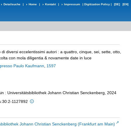
Detailsuche
|
Home
|
Kontakt
|
Impressum
|
Digitization Policy
|
[DE]
[EN]
o di diversi eccelentissimi autori
:
a quattro, cinque, sei, sette, otto,
ccolta con mola diligentia & novamente date in luce
presso Paulo Kaufmann
,
1597
in : Universitätsbibliothek Johann Christian Senckenberg, 2024
is:30:2-1127892
sbibliothek Johann Christian Senckenberg (Frankfurt am Main)