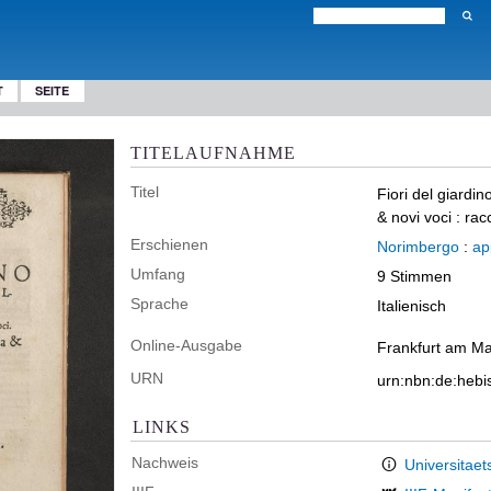
T
SEITE
TITELAUFNAHME
Titel
Fiori del giardin
& novi voci : ra
Erschienen
Norimbergo
:
ap
Umfang
9 Stimmen
Sprache
Italienisch
Online-Ausgabe
Frankfurt am Ma
URN
urn:nbn:de:heb
LINKS
Nachweis
Universitaet