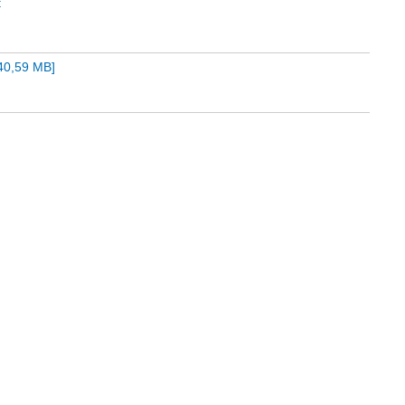
t
40,59 MB
]