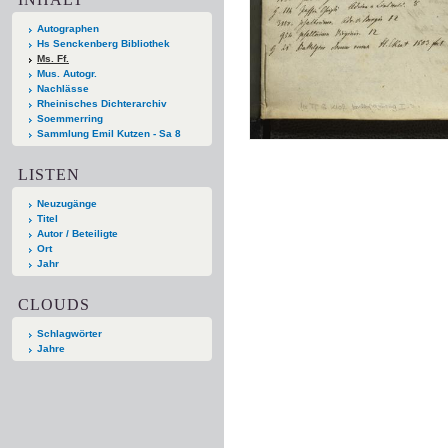
Autographen
Hs Senckenberg Bibliothek
Ms. Ff.
Mus. Autogr.
Nachlässe
Rheinisches Dichterarchiv
Soemmerring
Sammlung Emil Kutzen - Sa 8
LISTEN
Neuzugänge
Titel
Autor / Beteiligte
Ort
Jahr
CLOUDS
Schlagwörter
Jahre