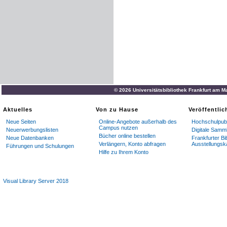
© 2026 Universitätsbibliothek Frankfurt am M
Aktuelles
Von zu Hause
Veröffentli
Neue Seiten
Online-Angebote außerhalb des
Hochschulpubl
Campus nutzen
Neuerwerbungslisten
Digitale Samm
Bücher online bestellen
Neue Datenbanken
Frankfurter Bi
Verlängern, Konto abfragen
Ausstellungsk
Führungen und Schulungen
Hilfe zu Ihrem Konto
Visual Library Server 2018