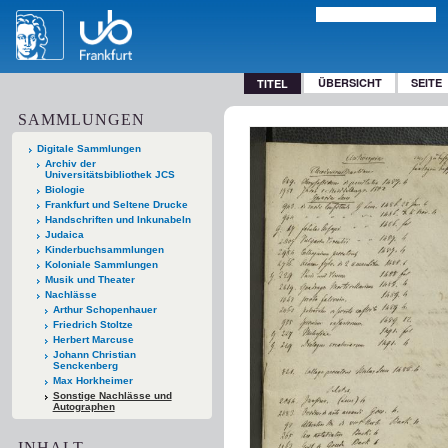
ÜBERSICHT
SEITE
TITEL
SAMMLUNGEN
Digitale Sammlungen
Archiv der
Universitätsbibliothek JCS
Biologie
Frankfurt und Seltene Drucke
Handschriften und Inkunabeln
Judaica
Kinderbuchsammlungen
Koloniale Sammlungen
Musik und Theater
Nachlässe
Arthur Schopenhauer
Friedrich Stoltze
Herbert Marcuse
Johann Christian
Senckenberg
Max Horkheimer
Sonstige Nachlässe und
Autographen
INHALT