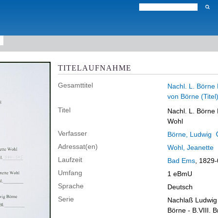
TITELAUFNAHME
Gesamttitel
Nachl. L. Börne 
von Börne (Titel
Titel
Nachl. L. Börne 
Wohl
Verfasser
Börne, Ludwig
Adressat(en)
Wohl, Jeanette
Laufzeit
Bad Ems
, 1829
Umfang
1 eBmU
Sprache
Deutsch
Serie
Nachlaß Ludwig 
Börne - B.VIII. 