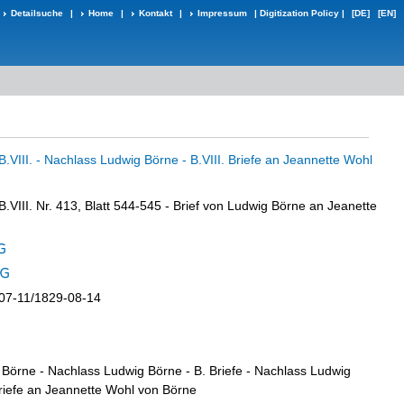
Detailsuche
|
Home
|
Kontakt
|
Impressum
|
Digitization Policy
|
[DE]
[EN]
B.VIII. - Nachlass Ludwig Börne - B.VIII. Briefe an Jeannette Wohl
)
B.VIII. Nr. 413, Blatt 544-545 - Brief von Ludwig Börne an Jeanette
-07-11/1829-08-14
Börne - Nachlass Ludwig Börne - B. Briefe - Nachlass Ludwig
Briefe an Jeannette Wohl von Börne