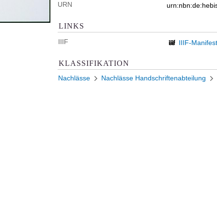
URN
urn:nbn:de:heb
LINKS
IIIF
IIIF-Manifes
KLASSIFIKATION
Nachlässe
Nachlässe Handschriftenabteilung