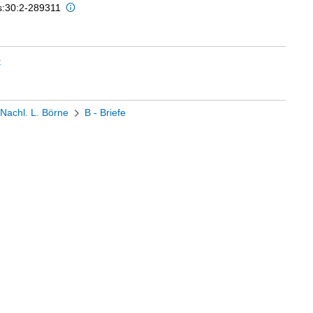
is:30:2-289311
t
Nachl. L. Börne
B - Briefe