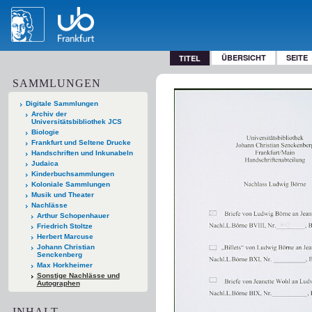
ÜBERSICHT
SEITE
TITEL
SAMMLUNGEN
Digitale Sammlungen
Archiv der
Universitätsbibliothek JCS
Biologie
Frankfurt und Seltene Drucke
Handschriften und Inkunabeln
Judaica
Kinderbuchsammlungen
Koloniale Sammlungen
Musik und Theater
Nachlässe
Arthur Schopenhauer
Friedrich Stoltze
Herbert Marcuse
Johann Christian
Senckenberg
Max Horkheimer
Sonstige Nachlässe und
Autographen
INHALT