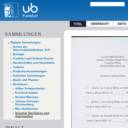
ÜBERSICHT
SEITE
TITEL
SAMMLUNGEN
Digitale Sammlungen
Archiv der
Universitätsbibliothek JCS
Biologie
Frankfurt und Seltene Drucke
Handschriften und Inkunabeln
Judaica
Kinderbuchsammlungen
Koloniale Sammlungen
Musik und Theater
Nachlässe
Arthur Schopenhauer
Friedrich Stoltze
Herbert Marcuse
Johann Christian
Senckenberg
Max Horkheimer
Sonstige Nachlässe und
Autographen
INHALT