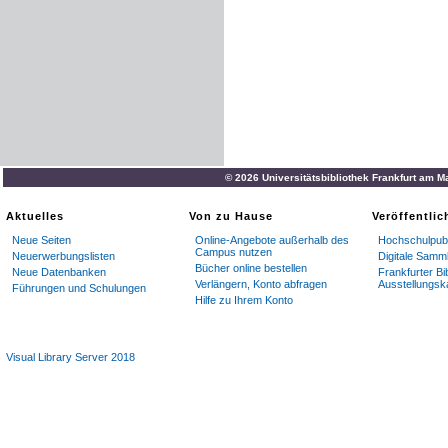
© 2026 Universitätsbibliothek Frankfurt am M
Aktuelles
Von zu Hause
Veröffentli
Neue Seiten
Online-Angebote außerhalb des
Hochschulpubl
Campus nutzen
Neuerwerbungslisten
Digitale Samm
Bücher online bestellen
Neue Datenbanken
Frankfurter Bi
Verlängern, Konto abfragen
Ausstellungsk
Führungen und Schulungen
Hilfe zu Ihrem Konto
Visual Library Server 2018