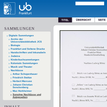
ÜBERSICHT
SEITE
TITEL
SAMMLUNGEN
Digitale Sammlungen
Archiv der
Universitätsbibliothek JCS
Biologie
Frankfurt und Seltene Drucke
Handschriften und Inkunabeln
Judaica
Kinderbuchsammlungen
Koloniale Sammlungen
Musik und Theater
Nachlässe
Arthur Schopenhauer
Friedrich Stoltze
Herbert Marcuse
Johann Christian
Senckenberg
Max Horkheimer
Sonstige Nachlässe und
Autographen
INHALT