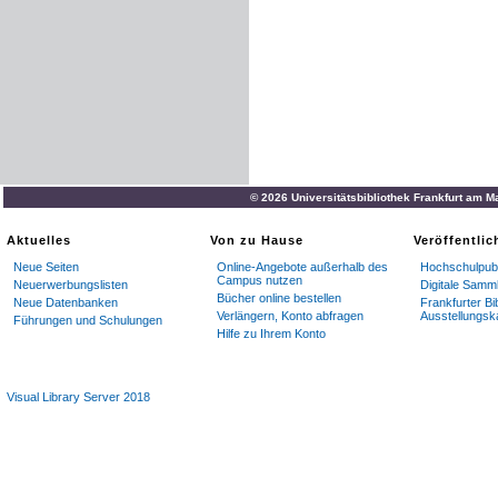
© 2026 Universitätsbibliothek Frankfurt am M
Aktuelles
Von zu Hause
Veröffentli
Neue Seiten
Online-Angebote außerhalb des
Hochschulpubl
Campus nutzen
Neuerwerbungslisten
Digitale Samm
Bücher online bestellen
Neue Datenbanken
Frankfurter Bi
Verlängern, Konto abfragen
Ausstellungsk
Führungen und Schulungen
Hilfe zu Ihrem Konto
Visual Library Server 2018