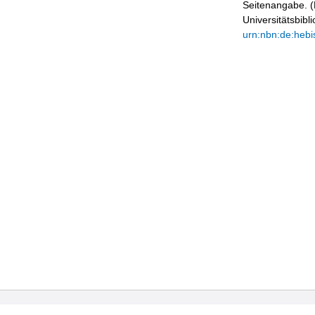
Seitenangabe. (B
Universitätsbib
urn:nbn:de:hebi