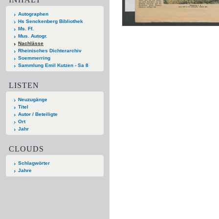
Autographen
Hs Senckenberg Bibliothek
Ms. Ff.
Mus. Autogr.
Nachlässe
Rheinisches Dichterarchiv
Soemmerring
Sammlung Emil Kutzen - Sa 8
LISTEN
Neuzugänge
Titel
Autor / Beteiligte
Ort
Jahr
CLOUDS
Schlagwörter
Jahre