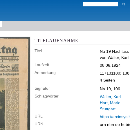
TITELAUFNAHME
Titel
Na 19 Nachlass M
von Walter, Karl 
Laufzeit
08.06.1924
Anmerkung
117131180; 138
4 Seiten
Signatur
Na 19, 106
Schlagwörter
Walter, Karl
Hart, Marie
Stuttgart
URL
https://arcinsys.
URN
urn:nbn:de:heb