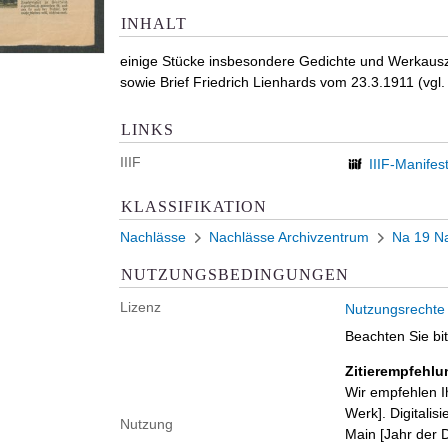
INHALT
einige Stücke insbesondere Gedichte und Werkausz
sowie Brief Friedrich Lienhards vom 23.3.1911 (vgl.
LINKS
IIIF
IIIF-Manifes
KLASSIFIKATION
Nachlässe
Nachlässe Archivzentrum
Na 19 Na
NUTZUNGSBEDINGUNGEN
Lizenz
Nutzungsrechte
Beachten Sie bi
Zitierempfehlu
Wir empfehlen I
Werk]. Digitalis
Nutzung
Main [Jahr der D