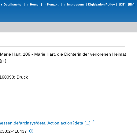
Detailsuche
|
Home
|
Kontakt
|
Impressum
|
Digitization Policy
|
[DE]
[EN]
arie Hart, 106 - Marie Hart, die Dichterin der verlorenen Heimat
(p.)
160090; Druck
hessen.de/arcinsys/detailAction.action?deta [...]
is:30:2-418437