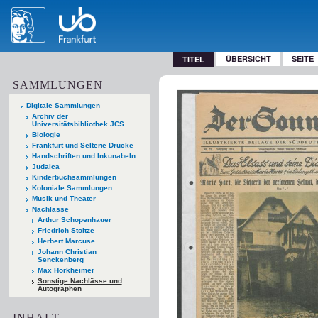
ÜBERSICHT
SEITE
TITEL
SAMMLUNGEN
Digitale Sammlungen
Archiv der
Universitätsbibliothek JCS
Biologie
Frankfurt und Seltene Drucke
Handschriften und Inkunabeln
Judaica
Kinderbuchsammlungen
Koloniale Sammlungen
Musik und Theater
Nachlässe
Arthur Schopenhauer
Friedrich Stoltze
Herbert Marcuse
Johann Christian
Senckenberg
Max Horkheimer
Sonstige Nachlässe und
Autographen
INHALT