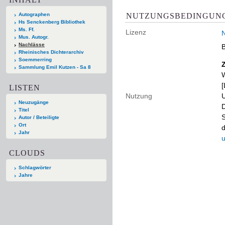
NUTZUNGSBEDINGUN
Autographen
Hs Senckenberg Bibliothek
Ms. Ff.
Lizenz
N
Mus. Autogr.
Nachlässe
B
Rheinisches Dichterarchiv
Soemmerring
Sammlung Emil Kutzen - Sa 8
W
[
LISTEN
Nutzung
U
Neuzugänge
D
Titel
S
Autor / Beteiligte
Ort
d
Jahr
u
CLOUDS
Schlagwörter
Jahre