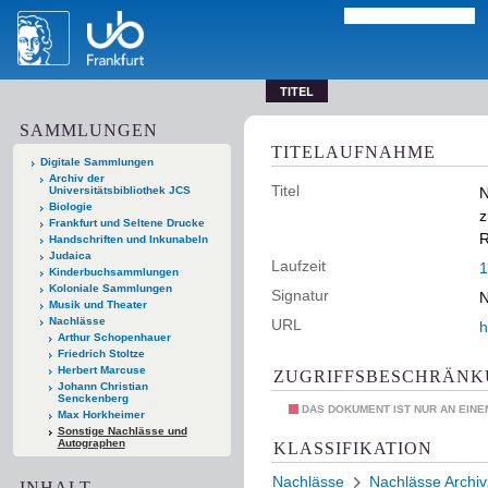
TITEL
SAMMLUNGEN
TITELAUFNAHME
Digitale Sammlungen
Archiv der
Titel
Universitätsbibliothek JCS
N
Biologie
z
Frankfurt und Seltene Drucke
R
Handschriften und Inkunabeln
Judaica
Laufzeit
1
Kinderbuchsammlungen
Koloniale Sammlungen
Signatur
N
Musik und Theater
Nachlässe
URL
h
Arthur Schopenhauer
Friedrich Stoltze
Herbert Marcuse
ZUGRIFFSBESCHRÄN
Johann Christian
Senckenberg
DAS DOKUMENT IST NUR AN EIN
Max Horkheimer
Sonstige Nachlässe und
Autographen
KLASSIFIKATION
Nachlässe
Nachlässe Archi
INHALT