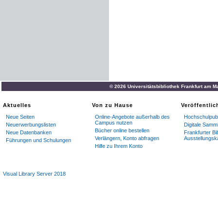
© 2026 Universitätsbibliothek Frankfurt am M
Aktuelles
Von zu Hause
Veröffentli
Neue Seiten
Online-Angebote außerhalb des
Hochschulpubl
Campus nutzen
Neuerwerbungslisten
Digitale Samm
Bücher online bestellen
Neue Datenbanken
Frankfurter Bi
Verlängern, Konto abfragen
Ausstellungsk
Führungen und Schulungen
Hilfe zu Ihrem Konto
Visual Library Server 2018