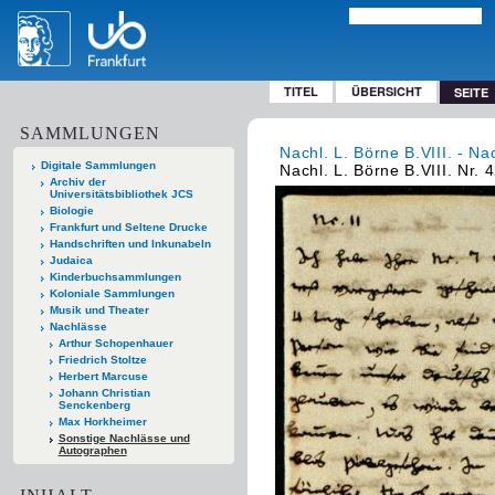
TITEL
ÜBERSICHT
SEITE
SAMMLUNGEN
Nachl. L. Börne B.VIII. - Na
Digitale Sammlungen
Nachl. L. Börne B.VIII. Nr. 
Archiv der
Universitätsbibliothek JCS
Biologie
Frankfurt und Seltene Drucke
Handschriften und Inkunabeln
Judaica
Kinderbuchsammlungen
Koloniale Sammlungen
Musik und Theater
Nachlässe
Arthur Schopenhauer
Friedrich Stoltze
Herbert Marcuse
Johann Christian
Senckenberg
Max Horkheimer
Sonstige Nachlässe und
Autographen