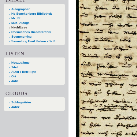
INHALT
Autographen
Hs Senckenberg Bibliothek
Ms. Ff.
Mus. Autogr.
Nachlässe
Rheinisches Dichterarchiv
Soemmerring
Sammlung Emil Kutzen - Sa 8
LISTEN
Neuzugänge
Titel
Autor / Beteiligte
Ort
Jahr
CLOUDS
Schlagwörter
Jahre