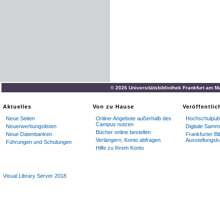
© 2026 Universitätsbibliothek Frankfurt am M
Aktuelles
Von zu Hause
Veröffentli
Neue Seiten
Online-Angebote außerhalb des
Hochschulpubl
Campus nutzen
Neuerwerbungslisten
Digitale Samm
Bücher online bestellen
Neue Datenbanken
Frankfurter Bi
Verlängern, Konto abfragen
Ausstellungsk
Führungen und Schulungen
Hilfe zu Ihrem Konto
Visual Library Server 2018