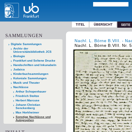
TITEL
ÜBERSICHT
SEITE
SAMMLUNGEN
Nachl. L. Börne B.VIII. - Na
Digitale Sammlungen
Nachl. L. Börne B.VIII. Nr. 
Archiv der
Universitätsbibliothek JCS
Biologie
Frankfurt und Seltene Drucke
Handschriften und Inkunabeln
Judaica
Kinderbuchsammlungen
Koloniale Sammlungen
Musik und Theater
Nachlässe
Arthur Schopenhauer
Friedrich Stoltze
Herbert Marcuse
Johann Christian
Senckenberg
Max Horkheimer
Sonstige Nachlässe und
Autographen