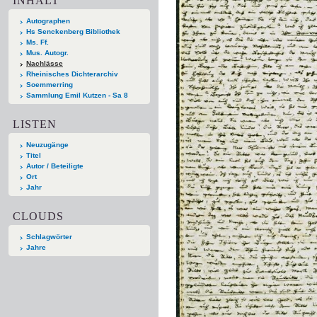
INHALT
Autographen
Hs Senckenberg Bibliothek
Ms. Ff.
Mus. Autogr.
Nachlässe
Rheinisches Dichterarchiv
Soemmerring
Sammlung Emil Kutzen - Sa 8
LISTEN
Neuzugänge
Titel
Autor / Beteiligte
Ort
Jahr
CLOUDS
Schlagwörter
Jahre