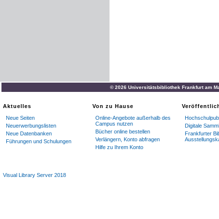
© 2026 Universitätsbibliothek Frankfurt am M
Aktuelles
Von zu Hause
Veröffentli
Neue Seiten
Online-Angebote außerhalb des
Hochschulpubl
Campus nutzen
Neuerwerbungslisten
Digitale Samm
Bücher online bestellen
Neue Datenbanken
Frankfurter Bi
Verlängern, Konto abfragen
Ausstellungsk
Führungen und Schulungen
Hilfe zu Ihrem Konto
Visual Library Server 2018