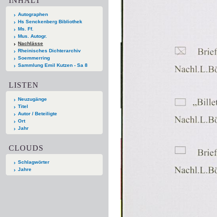
INHALT
Autographen
Hs Senckenberg Bibliothek
Ms. Ff.
Mus. Autogr.
Nachlässe
Rheinisches Dichterarchiv
Soemmerring
Sammlung Emil Kutzen - Sa 8
LISTEN
Neuzugänge
Titel
Autor / Beteiligte
Ort
Jahr
CLOUDS
Schlagwörter
Jahre