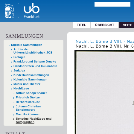
TITEL
ÜBERSICHT
SEITE
SAMMLUNGEN
Nachl. L. Börne B.VIII. - Na
Digitale Sammlungen
Nachl. L. Börne B.VIII. Nr. 
Archiv der
Universitätsbibliothek JCS
Biologie
Frankfurt und Seltene Drucke
Handschriften und Inkunabeln
Judaica
Kinderbuchsammlungen
Koloniale Sammlungen
Musik und Theater
Nachlässe
Arthur Schopenhauer
Friedrich Stoltze
Herbert Marcuse
Johann Christian
Senckenberg
Max Horkheimer
Sonstige Nachlässe und
Autographen