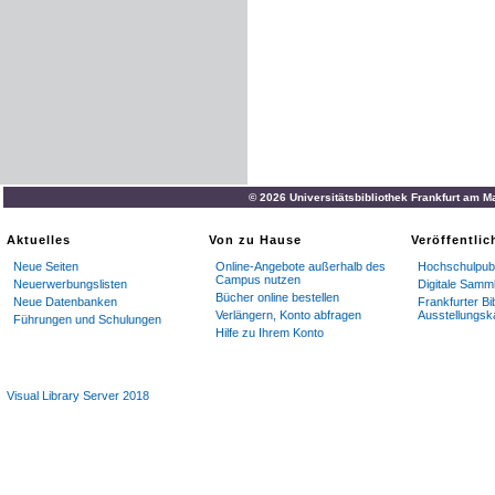
© 2026 Universitätsbibliothek Frankfurt am M
Aktuelles
Von zu Hause
Veröffentli
Neue Seiten
Online-Angebote außerhalb des
Hochschulpubl
Campus nutzen
Neuerwerbungslisten
Digitale Samm
Bücher online bestellen
Neue Datenbanken
Frankfurter Bi
Verlängern, Konto abfragen
Ausstellungsk
Führungen und Schulungen
Hilfe zu Ihrem Konto
Visual Library Server 2018