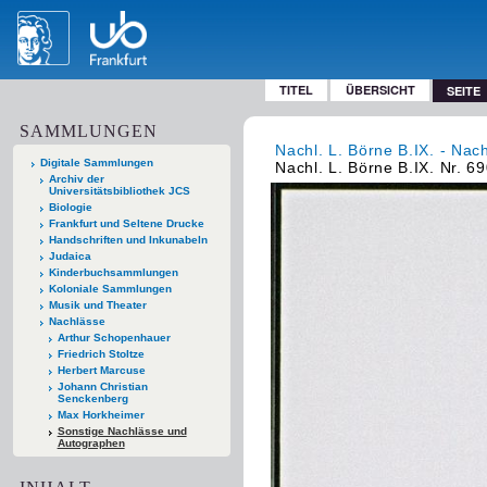
TITEL
ÜBERSICHT
SEITE
SAMMLUNGEN
Nachl. L. Börne B.IX. - Nac
Digitale Sammlungen
Nachl. L. Börne B.IX. Nr. 69
Archiv der
Universitätsbibliothek JCS
Biologie
Frankfurt und Seltene Drucke
Handschriften und Inkunabeln
Judaica
Kinderbuchsammlungen
Koloniale Sammlungen
Musik und Theater
Nachlässe
Arthur Schopenhauer
Friedrich Stoltze
Herbert Marcuse
Johann Christian
Senckenberg
Max Horkheimer
Sonstige Nachlässe und
Autographen