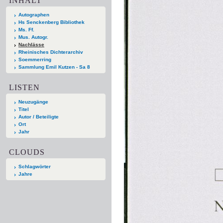
INHALT
Autographen
Hs Senckenberg Bibliothek
Ms. Ff.
Mus. Autogr.
Nachlässe
Rheinisches Dichterarchiv
Soemmerring
Sammlung Emil Kutzen - Sa 8
LISTEN
Neuzugänge
Titel
Autor / Beteiligte
Ort
Jahr
CLOUDS
Schlagwörter
Jahre