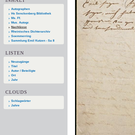
INHALT
Autographen
Hs Senckenberg Bibliothek
Ms. Ff.
Mus. Autogr.
Nachlässe
Rheinisches Dichterarchiv
Soemmerring
Sammlung Emil Kutzen - Sa 8
LISTEN
Neuzugänge
Titel
Autor / Beteiligte
Ort
Jahr
CLOUDS
Schlagwörter
Jahre