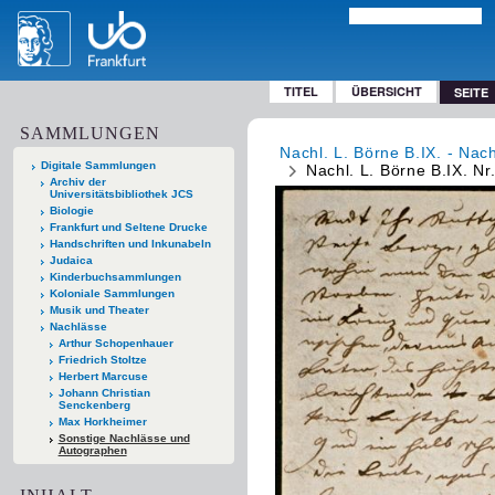
TITEL
ÜBERSICHT
SEITE
SAMMLUNGEN
Nachl. L. Börne B.IX. - Nac
Digitale Sammlungen
Nachl. L. Börne B.IX. Nr
Archiv der
Universitätsbibliothek JCS
Biologie
Frankfurt und Seltene Drucke
Handschriften und Inkunabeln
Judaica
Kinderbuchsammlungen
Koloniale Sammlungen
Musik und Theater
Nachlässe
Arthur Schopenhauer
Friedrich Stoltze
Herbert Marcuse
Johann Christian
Senckenberg
Max Horkheimer
Sonstige Nachlässe und
Autographen