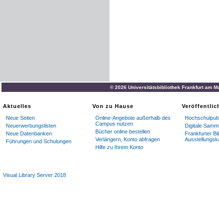
© 2026 Universitätsbibliothek Frankfurt am M
Aktuelles
Von zu Hause
Veröffentli
Neue Seiten
Online-Angebote außerhalb des
Hochschulpubl
Campus nutzen
Neuerwerbungslisten
Digitale Samm
Bücher online bestellen
Neue Datenbanken
Frankfurter Bi
Verlängern, Konto abfragen
Ausstellungsk
Führungen und Schulungen
Hilfe zu Ihrem Konto
Visual Library Server 2018